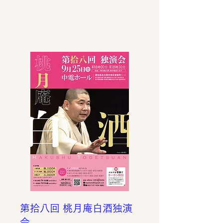
第拾八回 桃月庵白酒独演
会