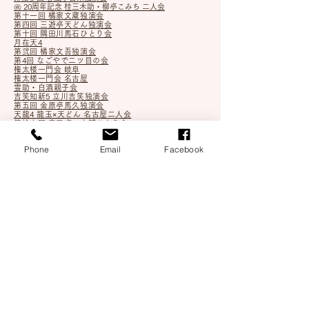
㊗ 20周年記念 桂三木助・柳亭こみち 二人会
第十一回 橘家文蔵独演会
第四回 三遊亭天どん独演会
第十回 隅田川馬石ひ
とり会
月在天4
第弐回 橘家文吾独演会
第4回 なごやで二ツ目の会
権太楼一門会 岐阜
権太楼一門会 名古屋
雲助・白酒親子会
吉笑知新5 立川吉笑独演会
第五回 金原亭馬久独演会
天龍4 龍玉×天どん 名古屋二人会
第拾六回 春風亭一之輔ひとり会
第拾弐回 春風亭百栄独演会
第八回 桂三木助ひとり
Phone
Email
Facebook
吉笑知新4 立川吉笑独演会
ソーゾーシー2022～愛知公演～
第弐回 蜃気楼龍玉独演会
根多帖 4
第壱回 柳家小ふね独演会
第拾四回 桃月庵白酒独演会
月在天3
二葉･一花二人会
第三回 なごやで二ツ目の会
第九回 隅田川馬石ひとり会
第四回 金原亭馬久独演会
第四回 柳家権太楼独演会
ソーゾーシー新春ツアー2022 愛知
天龍3 龍玉×天どん 名古屋二人会
第七回 桂三木助ひとり