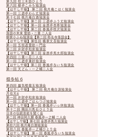
第九回 桂三木助ひとり
第六回 柳亭こみち独演会
【はやしや噺】​ 第二回 桃月庵こはく独演会
第一回 三遊亭わん丈独演会
第十七回 桃月庵白酒独演会
【はやしや噺】第二回 三遊亭ふう丈独演会
【はやしや噺】第一回 金原亭杏寿独演会
【はやしや噺】第二回 春風亭枝次独演会
落語の未来 雲助・二葉 二人会
柳家小ふね独演会​【第二回 称名寺落語会】
【はやしや噺】第伍回 橘家文吾独演会
第一回 五街道雲助一門会
第二回 弁財亭和泉独演会
【はやしや噺】第二回 金原亭馬太郎独演会
第四回 二葉一花二人会
第一回 三遊亭兼好独演会
【はやしや噺】
第二回 春風亭与いち独演会
第一回 天どん・一之輔二人会
根多帖 6
第四回 蜃気楼龍玉独演会
【はやしや噺】 第二回 桃月庵白浪独演会
月在天6
第一回 弁財亭和泉独演会
第一回 三遊亭ごはんつぶ独演会
【はやしや噺】
第一回 春風亭いっ休独演会
第十二回 隅田川馬石ひとり会
日本の伝統芸能を聞く会
第二回 神田阿久鯉 春風亭一之輔 二人会
【はやしや噺】
第七回 金原亭馬久独演会
第拾六回 桃月庵白酒独演会
第拾八回 春風亭一之輔ひとり会
【はやしや噺】 第一回 春風亭与いち独演会