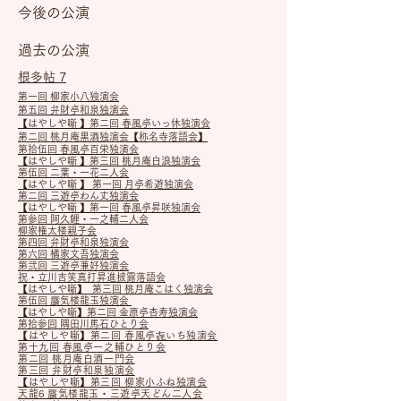
今後の公演
過去の公演
根多帖 7
第一回 柳家小八独演会
第五回 弁財亭和泉独演会
【はやしや噺 】第二回 春風亭いっ休独演会
第二回 桃月庵黒酒独演会【称名寺落語会】
第拾伍回 春風亭百栄独演会
【はやしや噺 】第三回 桃月庵白浪独演会
第伍回 二葉・一花二人会
【はやしや噺 】 第一回 月亭希遊独演会
第二回 三遊亭わん丈独演会
【はやしや噺 】第一回 春風亭昇咲独演会
第参回 阿久鯉・一之輔二人会
柳家権太楼親子会
第四回 弁財亭和泉独演会
第六回 橘家文吾独演会
第弐回 三遊亭兼好独演会
祝・立川吉笑真打昇進披露落語会
【はやしや噺】 第三回 桃月庵こはく独演会
第伍回 蜃気楼龍玉独演会
【はやしや噺】第二回 金原亭杏寿独演会
第拾参回 隅田川馬石ひとり会
【はやしや噺】第二回 春風亭㐂いち独演会
第十九回 春風亭一之輔ひとり会
第二回 桃月庵白酒一門会
第三回 弁財亭和泉独演会
【はやしや噺】第三回 柳家小ふね独演会
天龍6 蜃気楼龍玉・三遊亭天どん二人会