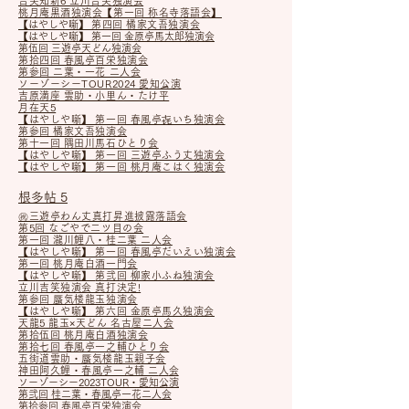
吉笑知新6 立川吉笑独演会
桃月庵黒酒独演会【第一回 称名寺落語会】
【はやしや噺】
第四回 橘家文吾独演会
【はやしや噺】 第一回 金原亭馬太郎独演会
第伍回 三遊亭天どん独演会
第拾四回 春風亭百栄独演会
第参回 二葉・一花 二人会
ソーゾーシーTOUR2024 愛知公演
吉原満座 雲助・小里ん・たけ平
月在天5
【はやしや噺】 第一回 春風亭㐂いち独演会
第参回 橘家文吾独演会
第十一回 隅田川馬石ひとり会
【はやしや噺】 第一回 三遊亭ふう丈独演会
【はやしや噺】 第一回 桃月庵こはく独演会
根多帖 5
㊗三遊亭わん丈真打昇進披露落語会
第5回 なごやで二ツ目の会
第一回 瀧川鯉八・桂二葉 二人会
【はやしや噺】 第一回 春風亭だいえい独演会
第一回 桃月庵白酒一門会
【はやしや噺】
第弐回 柳家小ふね独演会
立川吉笑独演会 真打決定!
第参回 蜃気楼龍玉独演会
【はやしや噺】 第六回 金原亭馬久独演会
天龍5 龍玉×天どん 名古屋二人会
第拾伍回 桃月庵白酒独演会
第拾七回 春風亭一之輔ひとり会
五街道雲助・蜃気楼龍玉親子会
神田阿久鯉・春風亭一之輔 二
人
会
ソ
ーゾーシー2023TOUR・愛知公
演
第
弐回 桂二葉・春風亭一花二人会
第拾参回 春風亭百栄独演会