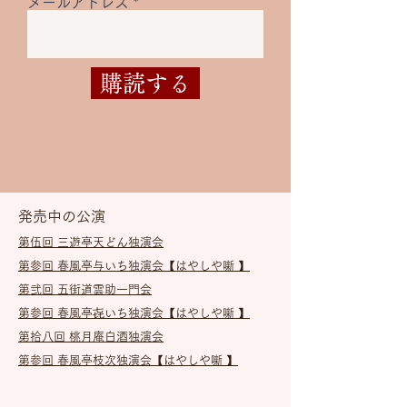
メールアドレス
購読する
発売中の公演
第伍回 三遊亭天どん独演会​
第参回 春風亭与いち独演会
【はやしや噺 】
第弐回 五街道雲助一門会
第参回 春風亭㐂いち独演会
【はやしや噺 】
第拾八回 桃月庵白酒独演会
第参回 春風亭枝次独演会【はやしや噺 】