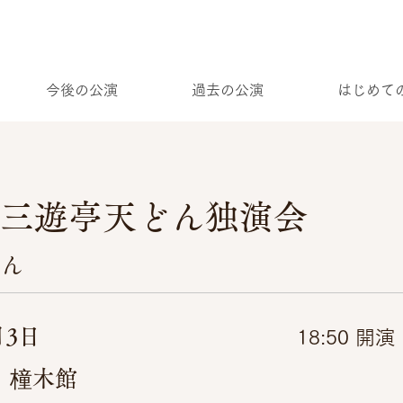
今後の公演
過去の公演
はじめて
 三遊亭天どん独演会
どん
月3日
18:50 開演
 橦木館