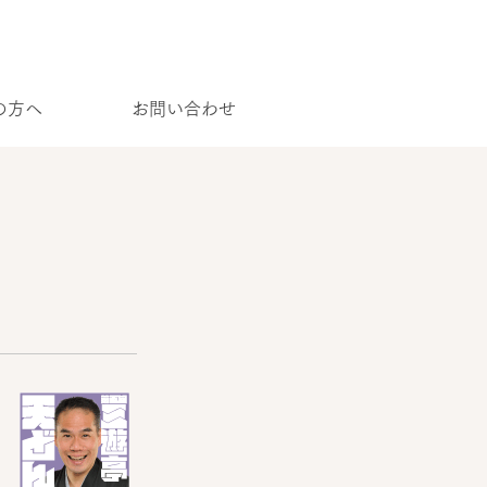
の方へ
お問い合わせ