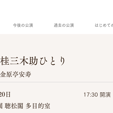
今後の公演
過去の公演
はじめて
 桂三木助ひとり
 金原亭安寿
20日
17:30 開演
園 聴松閣 多目的室