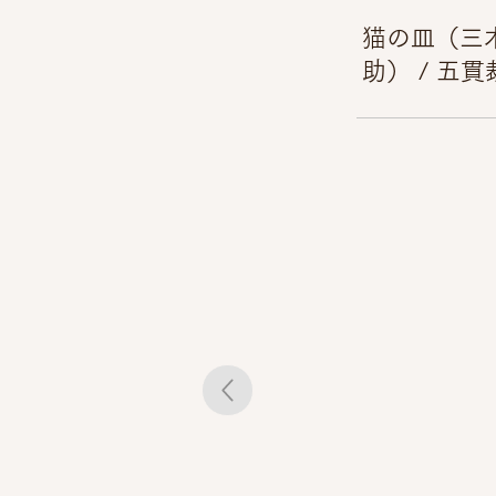
猫の皿（三木
助） / 五