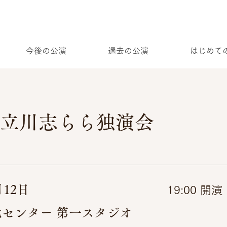
今後の公演
過去の公演
はじめて
 立川志らら独演会
ら
月12日
19:00 開演
センター 第一スタジオ