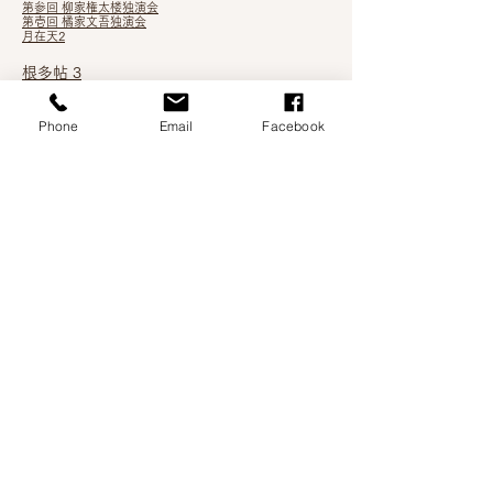
第参回 柳家権太楼独演会
第壱回 橘家文吾独演会
月在天2
根多帖 3
第
九回 橘家文蔵独演会
第四回 桂三木助ひとり会
Phone
Email
Facebook
第七回 隅田川馬石ひとり会
第拾壱回 桃月庵白酒独演会
第弐回 金原亭馬久独演会
五代目 桂三木助 襲名披露落語会
第十二回 春風亭一之輔ひとり会
月在天1
第四回 柳亭こみち独演会
第三回 立川志らら独演会
第拾回 春風亭百栄独演会
第伍回 鈴々舎馬るこ独演会
吉笑知新vol.3
第拾回 桃月庵白酒独演会
五街道雲助・柳家権太楼 二人会
第六回 隅田川馬石ひとり会
第壱回 金原亭馬久独演会
五街道雲助・隅田川馬石親子会
第拾壱回 春風亭一之輔ひとり会
襲名記念 橘家文蔵独演会
吉笑知新vol.2 一宮
吉笑知新vol.2 名古屋
第九回 春風亭百栄独演会
祝・真打昇進 桂三木男ひとり
第九回 桃月庵白酒独演会
第拾回 春風亭一之輔ひとり会
第弐回 柳家権太楼独演会
第八回 春風亭百栄独演会