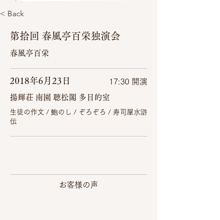
< Back
第拾回 春風亭百栄独演会
春風亭百栄
2018年6月23日
17:30 開演
揚輝荘 南園 聴松閣 多目的室
生徒の作文 / 鮑のし / ぞろぞろ / 寿司屋水滸
伝
お客様の声