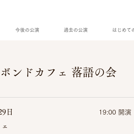
今後の公演
過去の公演
はじめて
 ボンドカフェ 落語の会
ら
29日
19:00 開演
フェ