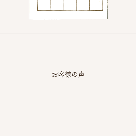
お客様の声