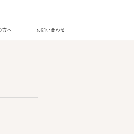
の方へ
お問い合わせ