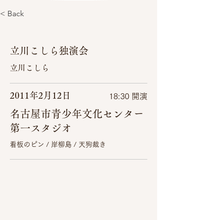
< Back
立川こしら独演会
立川こしら
2011年2月12日
18:30 開演
名古屋市青少年文化センター
第一スタジオ
看板のピン / 岸柳島 / 天狗裁き