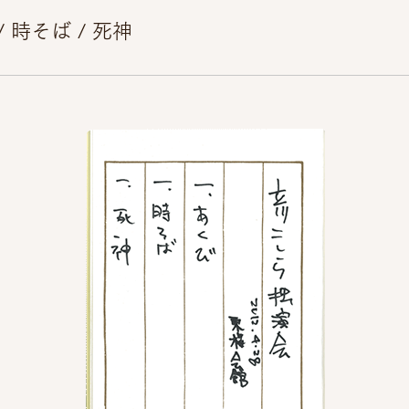
 時そば / 死神