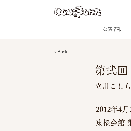
公演情報
< Back
第弐回
立川こし
2012年4月
東桜会館 