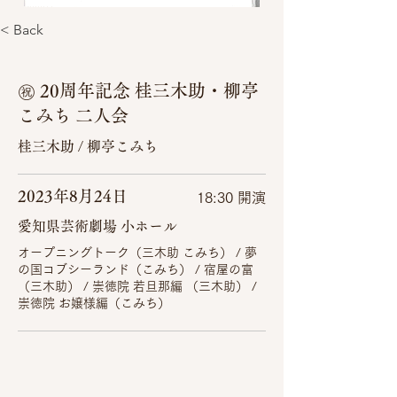
< Back
㊗ 20周年記念 桂三木助・柳亭
こみち 二人会
桂三木助 / 柳亭こみち
2023年8月24日
18:30 開演
愛知県芸術劇場 小ホール
オープニングトーク（三木助 こみち） / 夢
の国コブシーランド（こみち） / 宿屋の富
（三木助） / 崇徳院 若旦那編 （三木助） /
崇徳院 お嬢様編（こみち）