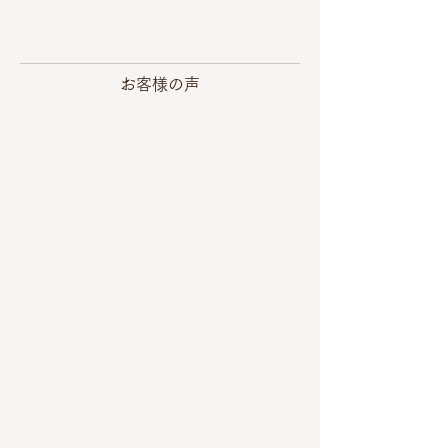
お客様の声