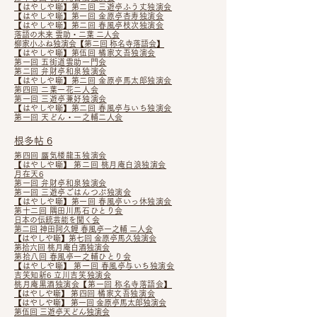
【はやしや噺】第二回 三遊亭ふう丈独演会
【はやしや噺】第一回 金原亭杏寿独演会
【はやしや噺】第二回 春風亭枝次独演会
落語の未来 雲助・二葉 二人会
柳家小ふね独演会​【第二回 称名寺落語会】
【はやしや噺】第伍回 橘家文吾独演会
第一回 五街道雲助一門会
第二回 弁財亭和泉独演会
【はやしや噺】第二回 金原亭馬太郎独演会
第四回 二葉一花二人会
第一回 三遊亭兼好独演会
【はやしや噺】
第二回 春風亭与いち独演会
第一回 天どん・一之輔二人会
根多帖 6
第四回 蜃気楼龍玉独演会
【はやしや噺】 第二回 桃月庵白浪独演会
月在天6
第一回 弁財亭和泉独演会
第一回 三遊亭ごはんつぶ独演会
【はやしや噺】
第一回 春風亭いっ休独演会
第十二回 隅田川馬石ひとり会
日本の伝統芸能を聞く会
第二回 神田阿久鯉 春風亭一之輔 二人会
【はやしや噺】
第七回 金原亭馬久独演会
第拾六回 桃月庵白酒独演会
第拾八回 春風亭一之輔ひとり会
【はやしや噺】 第一回 春風亭与いち独演会
吉笑知新6 立川吉笑独演会
桃月庵黒酒独演会【第一回 称名寺落語会】
【はやしや噺】
第四回 橘家文吾独演会
【はやしや噺】 第一回 金原亭馬太郎独演会
第伍回 三遊亭天どん独演会