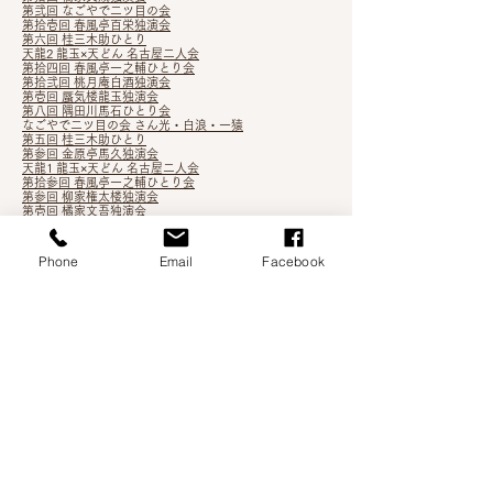
第弐回 なごやで二ツ目の会
第拾壱回 春風亭百栄独演会
第六回 桂三木助ひとり
天龍2 龍玉×天どん 名古屋二人会
第拾四回 春風亭一之輔ひとり会
第拾弐
回 桃月庵白酒独演会
第壱回 蜃気楼龍玉独演会
第八回 隅田川馬石ひとり会
なごやで二ツ目の会 さん
光・白浪・一猿
第五回 桂三木助ひとり
第参回 金原亭馬久独演会
天龍1 龍玉×天どん 名古屋二人会
第拾参回 春風亭一之輔ひとり会
第参回 柳家権太楼独演会
第壱回 橘家文吾独演会
月在天2
Phone
Email
Facebook
根多帖 3
第
九回 橘家文蔵独演会
第四回 桂三木助ひとり会
第七回 隅田川馬石ひとり会
第拾壱回 桃月庵白酒独演会
第弐回 金原亭馬久独演会
五代目 桂三木助 襲名披露落語会
第十二回 春風亭一之輔ひとり会
月在天1
第四回 柳亭こみち独演会
第三回 立川志らら独演会
第拾回 春風亭百栄独演会
第伍回 鈴々舎馬るこ独演会
吉笑知新vol.3
第拾回 桃月庵白酒独演会
五街道雲助・柳家権太楼 二人会