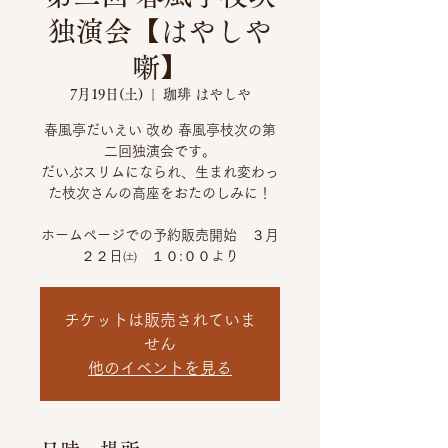
独演会【はやしや
噺】
7月19日(土)
  |  
珈琲 はやしや
春風亭だいえい 改め 春風亭枝次の第
二回独演会です。
だいぶスリムになられ、生まれ変わっ
た枝次さんの高座をおたのしみに！
ホームページでの予約販売開始 ３月
２２日㈯ １０:００より
チケットは販売されていま
せん
他のイベントを見る