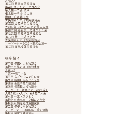
月在天4
第弐回 橘家文吾独演会
第4回 なごやで二ツ目の会
権太楼一門会 岐阜
権太楼一門会 名古屋
雲助・白酒親子会
吉笑知新5 立川吉笑独演会
第五回 金原亭馬久独演会
天龍4 龍玉×天どん 名古屋二人会
第拾六回 春風亭一之輔ひとり会
第拾弐回 春風亭百栄独演会
第八回 桂三木助ひとり
吉笑知新4 立川吉笑独演会
ソーゾーシー2022～愛知公演～
第弐回 蜃気楼龍玉独演会
根多帖 4
第壱回 柳家小ふね独演会
第拾四回 桃月庵白酒独演会
月在天3
二葉･一花二人会
第三回 なごやで二ツ目の会
第九回 隅田川馬石ひとり会
第四回 金原亭馬久独演会
第四回 柳家権太楼独演会
ソーゾーシー新春ツアー2022 愛知
天龍3 龍玉×天どん 名古屋二人会
第七回 桂三木助ひとり
第拾伍回 春風亭一之輔ひとり会
第拾参回 桃月庵白酒独演会
第五回 柳亭こみち独演会
ソーゾーシーTOUR2021 愛知公演
第拾回 橘家文蔵独演会