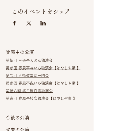
このイベントをシェア
発売中の公演
第伍回 三遊亭天どん独演会​
第参回 春風亭与いち独演会
【はやしや噺 】
第弐回 五街道雲助一門会
第参回 春風亭㐂いち独演会
【はやしや噺 】
第拾八回 桃月庵白酒独演会
第参回 春風亭枝次独演会【はやしや噺 】
今後の公演
過去の公演