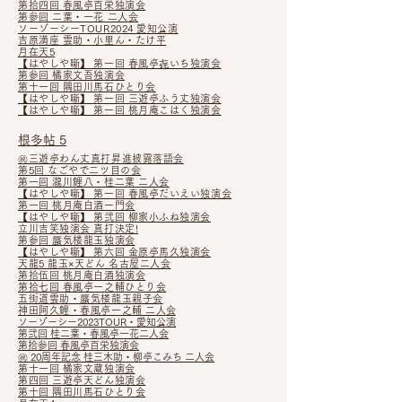
第拾四回 春風亭百栄独演会
第参回 二葉・一花 二人会
ソーゾーシーTOUR2024 愛知公演
吉原満座 雲助・小里ん・たけ平
月在天5
【はやしや噺】 第一回 春風亭㐂いち独演会
第参回 橘家文吾独演会
第十一回 隅田川馬石ひとり会
【はやしや噺】 第一回 三遊亭ふう丈独演会
【はやしや噺】 第一回 桃月庵こはく独演会
根多帖 5
㊗三遊亭わん丈真打昇進披露落語会
第5回 なごやで二ツ目の会
第一回 瀧川鯉八・桂二葉 二人会
【はやしや噺】 第一回 春風亭だいえい独演会
第一回 桃月庵白酒一門会
【はやしや噺】
第弐回 柳家小ふね独演会
立川吉笑独演会 真打決定!
第参回 蜃気楼龍玉独演会
【はやしや噺】 第六回 金原亭馬久独演会
天龍5 龍玉×天どん 名古屋二人会
第拾伍回 桃月庵白酒独演会
第拾七回 春風亭一之輔ひとり会
五街道雲助・蜃気楼龍玉親子会
神田阿久鯉・春風亭一之輔 二
人
会
ソ
ーゾーシー2023TOUR・愛知公
演
第
弐回 桂二葉・春風亭一花二人会
第拾参回 春風亭百栄独演会
㊗ 20周年記念 桂三木助・柳亭こみち 二人会
第十一回 橘家文蔵独演会
第四回 三遊亭天どん独演会
第十回 隅田川馬石ひ
とり会