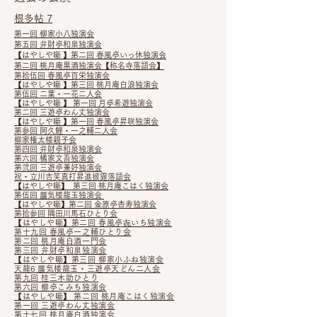
根多帖 7
第一回 柳家小八独演会
第五回 弁財亭和泉独演会
【はやしや噺 】第二回 春風亭いっ休独演会
第二回 桃月庵黒酒独演会【称名寺落語会】
第拾伍回 春風亭百栄独演会
【はやしや噺 】第三回 桃月庵白浪独演会
第伍回 二葉・一花二人会
【はやしや噺 】 第一回 月亭希遊独演会
第二回 三遊亭わん丈独演会
【はやしや噺 】第一回 春風亭昇咲独演会
第参回 阿久鯉・一之輔二人会
柳家権太楼親子会
第四回 弁財亭和泉独演会
第六回 橘家文吾独演会
第弐回 三遊亭兼好独演会
祝・立川吉笑真打昇進披露落語会
【はやしや噺】 第三回 桃月庵こはく独演会
第伍回 蜃気楼龍玉独演会
【はやしや噺】第二回 金原亭杏寿独演会
第拾参回 隅田川馬石ひとり会
【はやしや噺】第二回 春風亭㐂いち独演会
第十九回 春風亭一之輔ひとり会
第二回 桃月庵白酒一門会
第三回 弁財亭和泉独演会
【はやしや噺】第三回 柳家小ふね独演会
天龍6 蜃気楼龍玉・三遊亭天どん二人会
第九回 桂三木助ひとり
第六回 柳亭こみち独演会
【はやしや噺】​ 第二回 桃月庵こはく独演会
第一回 三遊亭わん丈独演会
第十七回 桃月庵白酒独演会