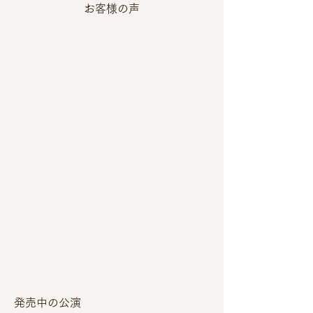
お客様の声
発売中の公演