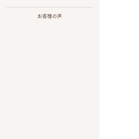
お客様の声