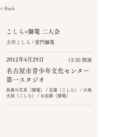
< Back
こしら×獅篭 二人会
立川こしら / 雷門獅篭
2012年4月29日
13:30 開演
名古屋市青少年文化センター
第一スタジオ
長屋の花見（獅篭） / 豆屋（こしら） / 火焔
太鼓（こしら） / お血脈（獅篭）