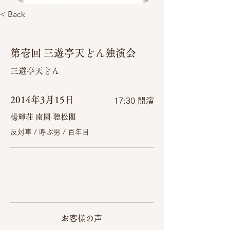
< Back
第壱回 三遊亭天どん独演会
三遊亭天どん
2014年3月15日
17:30 開演
楊輝荘 南園 聴松閣
反対車 / 呼ぶ男 / 百年目
お客様の声