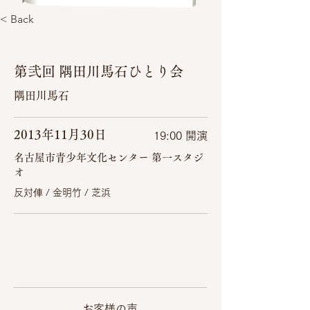
< Back
第弐回 隅田川馬石ひとり会
隅田川馬石
2013年11月30日
19:00 開演
名古屋市青少年文化センター 第一スタジ
オ
反対俥 / 金明竹 / 芝浜
お客様の声