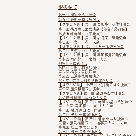
根多帖 7
第一回 柳家小八独演会
第五回 弁財亭和泉独演会
【はやしや噺 】第二回 春風亭いっ休独演会
第二回 桃月庵黒酒独演会【称名寺落語会】
第拾伍回 春風亭百栄独演会
【はやしや噺 】第三回 桃月庵白浪独演会
第伍回 二葉・一花二人会
【はやしや噺 】 第一回 月亭希遊独演会
第二回 三遊亭わん丈独演会
【はやしや噺 】第一回 春風亭昇咲独演会
第参回 阿久鯉・一之輔二人会
柳家権太楼親子会
第四回 弁財亭和泉独演会
第六回 橘家文吾独演会
第弐回 三遊亭兼好独演会
祝・立川吉笑真打昇進披露落語会
【はやしや噺】 第三回 桃月庵こはく独演会
第伍回 蜃気楼龍玉独演会
【はやしや噺】第二回 金原亭杏寿独演会
第拾参回 隅田川馬石ひとり会
【はやしや噺】第二回 春風亭㐂いち独演会
第十九回 春風亭一之輔ひとり会
第二回 桃月庵白酒一門会
第三回 弁財亭和泉独演会
【はやしや噺】第三回 柳家小ふね独演会
天龍6 蜃気楼龍玉・三遊亭天どん二人会
第九回 桂三木助ひとり
第六回 柳亭こみち独演会
【はやしや噺】​ 第二回 桃月庵こはく独演会