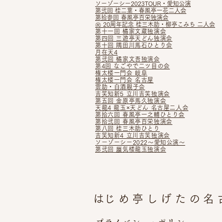
ソ
ーゾーシー2023TOUR・愛知公
演
第
弐回 桂二葉・春風亭一花二人会
第拾参回 春風亭百栄独演会
㊗ 20周年記念 桂三木助・柳亭こみち 二人会
第十一回 橘家文蔵独演会
第四回 三遊亭天どん独演会
第十回 隅田川馬石ひ
とり会
月在天4
第弐回 橘家文吾独演会
第4回 なごやで二ツ目の会
権太楼一門会 岐阜
権太楼一門会 名古屋
雲助・白酒親子会
吉笑知新5 立川吉笑独演会
第五回 金原亭馬久独演会
天龍4 龍玉×天どん 名古屋二人会
第拾六回 春風亭一之輔ひとり会
第拾弐回 春風亭百栄独演会
第八回 桂三木助ひとり
吉笑知新4 立川吉笑独演会
ソーゾーシー2022～愛知公演～
第弐回 蜃気楼龍玉独演会
​はじめ亭しげたの