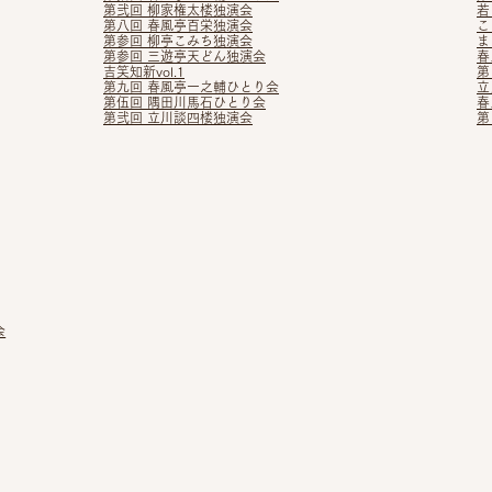
第弐回 柳家権太楼独演会
若
第八回 春風亭百栄独演会
こ
第参回 柳亭こみち独演会
ま
第参回 三遊亭天どん独演会
春
吉笑知新vol.1
第
第九回 春風亭一之輔ひとり会
立
第伍回 隅田川馬石ひとり会
春
第弐回 立川談四楼独演会
第
会