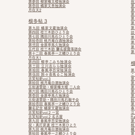
第参回 柳家権太楼独演会
祝
第壱回 橘家文吾独演会
第
月在天2
第
第
第
根多帖 3
第
第
第
九回 橘家文蔵独演会
第四回 桂三木助ひとり会
談
第七回 隅田川馬石ひとり会
第
第拾壱回 桃月庵白酒独演会
第
第弐回 金原亭馬久独演会
第
五代目 桂三木助 襲名披露落語会
第
第十二回 春風亭一之輔ひとり会
月在天1
第四回 柳亭こみち独演会
根
第三回 立川志らら独演会
第拾回 春風亭百栄独演会
第
第伍回 鈴々舎馬るこ独演会
こ
吉笑知新vol.3
第
第拾回 桃月庵白酒独演会
第
五街道雲助・柳家権太楼 二人会
第
第六回 隅田川馬石ひとり会
第
第壱回 金原亭馬久独演会
第
五街道雲助・隅田川馬石親子会
鈴
第拾壱回 春風亭一之輔ひとり会
第
襲名記念 橘家文蔵独演会
春
吉笑知新vol.2 一宮
立
吉笑知新vol.2 名古屋
R
第九回 春風亭百栄独演会
第
祝・真打昇進 桂三木男ひとり
桃
第九回 桃月庵白酒独演会
橘
第拾回 春風亭一之輔ひとり会
第