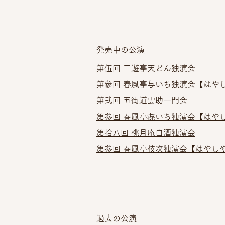
発売中の公演
第伍回 三遊亭天どん独演会​
第参回 春風亭与いち独演会
【はやし
第弐回 五街道雲助一門会
第参回 春風亭㐂いち独演会
【はやし
第拾八回 桃月庵白酒独演会
第参回 春風亭枝次独演会【はやしや
過去の公演