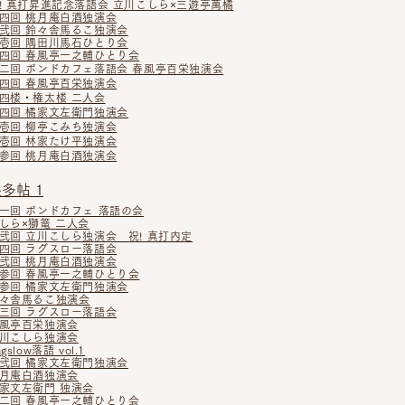
! 真打昇進記念落語会 立川こしら×三遊亭萬橘
四回 桃月庵白酒独演会
弐回 鈴々舎馬るこ独演会
壱回 隅田川馬石ひとり会
四回 春風亭一之輔ひとり会
二回 ボンドカフェ落語会 春風亭百栄独演会
四回 春風亭百栄独演会
四楼・権太楼 二人会
四回 橘家文左衛門独演会
壱回 柳亭こみち独演会
壱回 林家たけ平独演会
参回 桃月庵白酒独演会
多帖 1
一回 ボンドカフェ 落語の会
しら×獅篭 二人会
弐回 立川こしら独演会 祝! 真打内定
四回 ラグスロー落語会
弐回 桃月庵白酒独演会
参回 春風亭一之輔ひとり会
参回 橘家文左衛門独演会
々舎馬るこ独演会
三回 ラグスロー落語会
風亭百栄独演会
川こしら独演会
agslow落語 vol.1
弐回 橘家文左衛門独演会
月庵白酒独演会
家文左衛門 独演会
二回 春風亭一之輔ひとり会