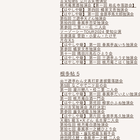
吉笑知新6 立川吉笑独演会
桃月庵黒酒独演会【第一回 称名寺落語会】
【はやしや噺】
第四回 橘家文吾独演会
【はやしや噺】 第一回 金原亭馬太郎独演会
第伍回 三遊亭天どん独演会
第拾四回 春風亭百栄独演会
第参回 二葉・一花 二人会
ソーゾーシーTOUR2024 愛知公演
吉原満座 雲助・小里ん・たけ平
月在天5
【はやしや噺】 第一回 春風亭㐂いち独演会
第参回 橘家文吾独演会
第十一回 隅田川馬石ひとり会
【はやしや噺】 第一回 三遊亭ふう丈独演会
【はやしや噺】 第一回 桃月庵こはく独演会
根多帖 5
㊗三遊亭わん丈真打昇進披露落語会
第5回 なごやで二ツ目の会
第一回 瀧川鯉八・桂二葉 二人会
【はやしや噺】 第一回 春風亭だいえい独演
第一回 桃月庵白酒一門会
【はやしや噺】
第弐回 柳家小ふね独演会
立川吉笑独演会 真打決定!
第参回 蜃気楼龍玉独演会
【はやしや噺】 第六回 金原亭馬久独演会
天龍5 龍玉×天どん 名古屋二人会
第拾伍回 桃月庵白酒独演会
第拾七回 春風亭一之輔ひとり会
五街道雲助・蜃気楼龍玉親子会
神田阿久鯉・春風亭一之輔 二
人
会