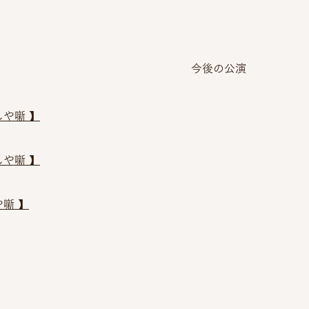
今後の公演
や噺 】
や噺 】
噺 】