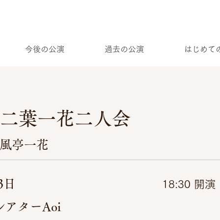
今後の公演
過去の公演
はじめて
 二葉一花二人会
春風亭一花
3日
18:30 開演
シアターAoi