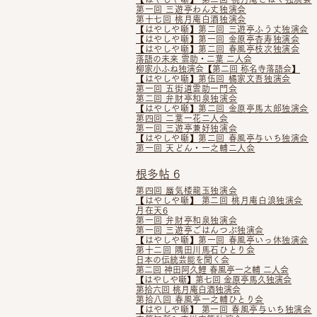
第一回 三遊亭わん丈独演会
第十七回 桃月庵白酒独演会
【はやしや噺】第二回 三遊亭ふう丈独演会
【はやしや噺】第一回 金原亭杏寿独演会
【はやしや噺】第二回 春風亭枝次独演会
落語の未来 雲助・二葉 二人会
柳家小ふね独演会​【第二回 称名寺落語会】
【はやしや噺】第伍回 橘家文吾独演会
第一回 五街道雲助一門会
第二回 弁財亭和泉独演会
【はやしや噺】第二回 金原亭馬太郎独演会
第四回 二葉一花二人会
第一回 三遊亭兼好独演会
【はやしや噺】
第二回 春風亭与いち独演会
第一回 天どん・一之輔二人会
根多帖 6
第四回 蜃気楼龍玉独演会
【はやしや噺】 第二回 桃月庵白浪独演会
月在天6
第一回 弁財亭和泉独演会
第一回 三遊亭ごはんつぶ独演会
【はやしや噺】
第一回 春風亭いっ休独演会
第十二回 隅田川馬石ひとり会
日本の伝統芸能を聞く会
第二回 神田阿久鯉 春風亭一之輔 二人会
【はやしや噺】
第七回 金原亭馬久独演会
第拾六回 桃月庵白酒独演会
第拾八回 春風亭一之輔ひとり会
【はやしや噺】 第一回 春風亭与いち独演会