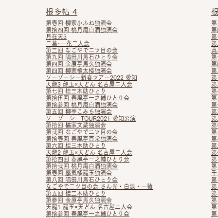
根多帖 4
根
第壱回 柳家小ふね独演会
第
第拾四回 桃月庵白酒独演会
第
月在天3
第
二葉･一花二人会
第
第三回 なごやで二ツ目の会
真
第九回 隅田川馬石ひとり会
第
第四回 金原亭馬久独演会
第
第四回 柳家権太楼独演会
第
ソーゾーシー新春ツアー2022 愛知
第
天龍3 龍玉×天どん 名古屋二人会
第
第七回 桂三木助ひとり
第
第拾伍回 春風亭一之輔ひとり会
第
第拾参回 桃月庵白酒独演会
第
第五回 柳亭こみち独演会
第
ソーゾーシーTOUR2021 愛知公演
第
第拾回 橘家文蔵独演会
第
第弐回 なごやで二ツ目の会
第
第拾壱回 春風亭百栄独演会
第
第六回 桂三木助ひとり
第
天龍2 龍玉×天どん 名古屋二人会
第
第拾四回 春風亭一之輔ひとり会
第
第拾弐
回 桃月庵白酒独演会
第
第壱回 蜃気楼龍玉独演会
千
第八回 隅田川馬石ひとり会
第
なごやで二ツ目の会 さん
光・白浪・一猿
第
第五回 桂三木助ひとり
第
第参回 金原亭馬久独演会
第
天龍1 龍玉×天どん 名古屋二人会
第
第拾参回 春風亭一之輔ひとり会
第