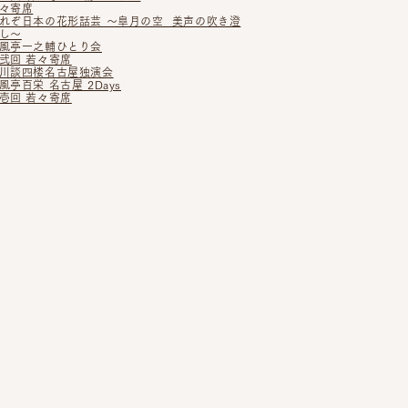
々寄席
れぞ日本の花形話芸 〜皐月の空 美声の吹き澄
し〜
風亭一之輔ひとり会
弐回 若々寄席
川談四楼名古屋独演会
風亭百栄 名古屋 2Days
壱回 若々寄席