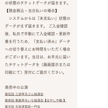
の状態のチケットデータが届きます。
【現金振込・当日払いの場合】
システムからは「未支払い」状態の
データがまず届きます。 ご入金確認
後、私共で手動にて入金確認・更新作
業を行うため、「支払い済み」データ
への切り替えにお時間をいただく場合
がございます。当日は、お手元に届い
たチケットデータを（画面提示または
印刷にて）受付にご提示ください。
発売中の公演
第伍回 三遊亭天どん独演会​
第参回 春風亭与いち独演会
【はやしや噺 】
第弐回 五街道雲助一門会