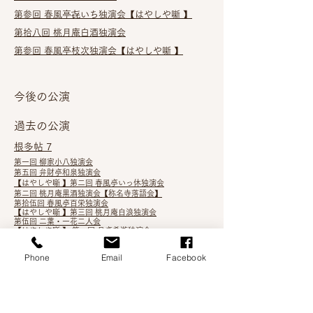
第参回 春風亭㐂いち独演会
【はやしや噺 】
第拾八回 桃月庵白酒独演会
第参回 春風亭枝次独演会【はやしや噺 】
今後の公演
過去の公演
根多帖 7
第一回 柳家小八独演会
第五回 弁財亭和泉独演会
【はやしや噺 】第二回 春風亭いっ休独演会
第二回 桃月庵黒酒独演会【称名寺落語会】
第拾伍回 春風亭百栄独演会
【はやしや噺 】第三回 桃月庵白浪独演会
第伍回 二葉・一花二人会
【はやしや噺 】 第一回 月亭希遊独演会
第二回 三遊亭わん丈独演会
【はやしや噺 】第一回 春風亭昇咲独演会
Phone
Email
Facebook
第参回 阿久鯉・一之輔二人会
柳家権太楼親子会
第四回 弁財亭和泉独演会
第六回 橘家文吾独演会
第弐回 三遊亭兼好独演会
祝・立川吉笑真打昇進披露落語会
【はやしや噺】 第三回 桃月庵こはく独演会