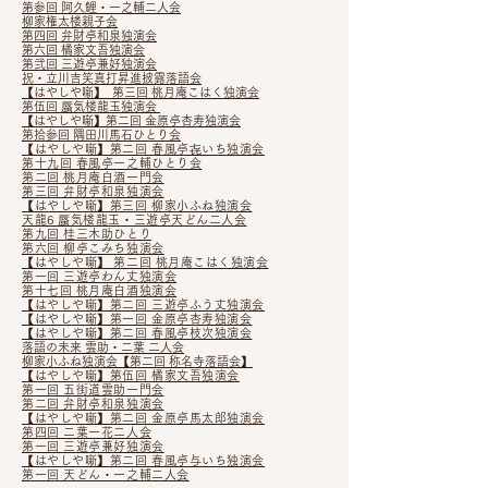
第参回 阿久鯉・一之輔二人会
柳家権太楼親子会
第四回 弁財亭和泉独演会
第六回 橘家文吾独演会
第弐回 三遊亭兼好独演会
祝・立川吉笑真打昇進披露落語会
【はやしや噺】 第三回 桃月庵こはく独演会
第伍回 蜃気楼龍玉独演会
【はやしや噺】第二回 金原亭杏寿独演会
第拾参回 隅田川馬石ひとり会
【はやしや噺】第二回 春風亭㐂いち独演会
第十九回 春風亭一之輔ひとり会
第二回 桃月庵白酒一門会
第三回 弁財亭和泉独演会
【はやしや噺】第三回 柳家小ふね独演会
天龍6 蜃気楼龍玉・三遊亭天どん二人会
第九回 桂三木助ひとり
第六回 柳亭こみち独演会
【はやしや噺】​ 第二回 桃月庵こはく独演会
第一回 三遊亭わん丈独演会
第十七回 桃月庵白酒独演会
【はやしや噺】第二回 三遊亭ふう丈独演会
【はやしや噺】第一回 金原亭杏寿独演会
【はやしや噺】第二回 春風亭枝次独演会
落語の未来 雲助・二葉 二人会
柳家小ふね独演会​【第二回 称名寺落語会】
【はやしや噺】第伍回 橘家文吾独演会
第一回 五街道雲助一門会
第二回 弁財亭和泉独演会
【はやしや噺】第二回 金原亭馬太郎独演会
第四回 二葉一花二人会
第一回 三遊亭兼好独演会
【はやしや噺】
第二回 春風亭与いち独演会
第一回 天どん・一之輔二人会