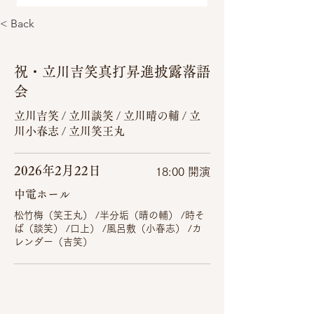
< Back
祝・立川吉笑真打昇進披露落語
会
立川吉笑 / 立川談笑 / 立川晴の輔 / 立
川小春志 / 立川笑王丸
2026年2月22日
18:00 開演
中電ホール
松竹梅（笑王丸） /半分垢（晴の輔） /時そ
ば（談笑） /口上） /風呂敷（小春志） /カ
レンダー（吉笑）