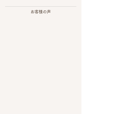
お客様の声