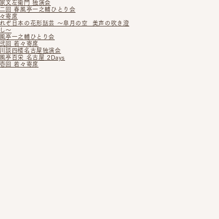
家文左衛門 独演会
二回 春風亭一之輔ひとり会
々寄席
れぞ日本の花形話芸 〜皐月の空 美声の吹き澄
し〜
風亭一之輔ひとり会
弐回 若々寄席
川談四楼名古屋独演会
風亭百栄 名古屋 2Days
壱回 若々寄席