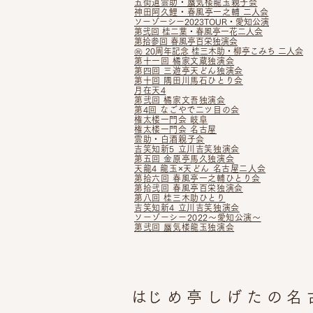
五街道雲助・蜃気楼龍玉親子会
神田阿久鯉・春風亭一之輔 二
人
会
ソ
ーゾーシー2023TOUR・愛知公
演
第
弐回 桂二葉・春風亭一花二人会
第拾参回 春風亭百栄独演会
㊗ 20周年記念 桂三木助・柳亭こみち 二人会
第十一回 橘家文蔵独演会
第四回 三遊亭天どん独演会
第十回 隅田川馬石ひ
とり会
月在天4
第弐回 橘家文吾独演会
第4回 なごやで二ツ目の会
権太楼一門会 岐阜
権太楼一門会 名古屋
雲助・白酒親子会
吉笑知新5 立川吉笑独演会
第五回 金原亭馬久独演会
天龍4 龍玉×天どん 名古屋二人会
第拾六回 春風亭一之輔ひとり会
第拾弐回 春風亭百栄独演会
第八回 桂三木助ひとり
吉笑知新4 立川吉笑独演会
ソーゾーシー2022～愛知公演～
第弐回 蜃気楼龍玉独演会
​はじめ亭しげたの