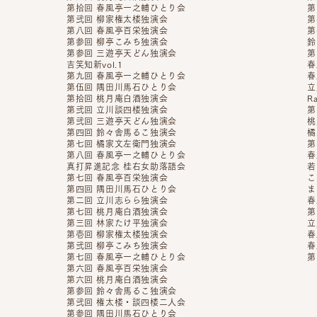
第拾回 春風亭一之輔ひとり会
第
第弐回 柳家権太楼独演会
第
第八回 春風亭百栄独演会
第
第参回 柳亭こみち独演会
鈴
第参回 三遊亭天どん独演会
第
吉笑知新vol.1
春
第九回 春風亭一之輔ひとり会
春
第伍回 隅田川馬石ひとり会
立
第拾回 桃月庵白酒独演会
R
第弐回 立川談四楼独演会
第
第弐回 三遊亭天どん独演会
桃
第四回 鈴々舎馬るこ独演会
橘
第七回 橘家文左衛門独演会
第
第八回 春風亭一之輔ひとり会
春
真打昇進記念 桂右女助落語会
若
第七回 春風亭百栄独演会
こ
第四回 隅田川馬石ひとり会
ま
第二回 立川志らら独演会
春
第七回 桃月庵白酒独演会
第
第三回 林家たけ平独演会
立
第壱回 柳家権太楼独演会
春
第弐回 柳亭こみち独演会
春
第七回 春風亭一之輔ひとり会
第
第六回 春風亭百栄独演会
第六回 桃月庵白酒独演会
第参回 鈴々舎馬るこ独演会
第弐回 権太楼・談四楼二人会
第参回 隅田川馬石ひとり会