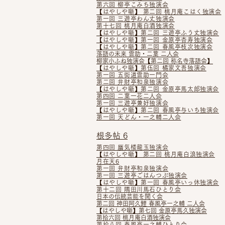
第六回 柳亭こみち独演会
【はやしや噺】​ 第二回 桃月庵こはく独演会
第一回 三遊亭わん丈独演会
第十七回 桃月庵白酒独演会
【はやしや噺】第二回 三遊亭ふう丈独演会
【はやしや噺】第一回 金原亭杏寿独演会
【はやしや噺】第二回 春風亭枝次独演会
落語の未来 雲助・二葉 二人会
柳家小ふね独演会​【第二回 称名寺落語会】
【はやしや噺】第伍回 橘家文吾独演会
第一回 五街道雲助一門会
第二回 弁財亭和泉独演会
【はやしや噺】第二回 金原亭馬太郎独演会
第四回 二葉一花二人会
第一回 三遊亭兼好独演会
【はやしや噺】
第二回 春風亭与いち独演会
第一回 天どん・一之輔二人会
根多帖 6
第四回 蜃気楼龍玉独演会
【はやしや噺】 第二回 桃月庵白浪独演会
月在天6
第一回 弁財亭和泉独演会
第一回 三遊亭ごはんつぶ独演会
【はやしや噺】
第一回 春風亭いっ休独演会
第十二回 隅田川馬石ひとり会
日本の伝統芸能を聞く会
第二回 神田阿久鯉 春風亭一之輔 二人会
【はやしや噺】
第七回 金原亭馬久独演会
第拾六回 桃月庵白酒独演会
第拾八回 春風亭一之輔ひとり会