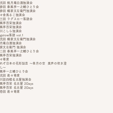
弐回 桃月庵白酒独演会
参回 春風亭一之輔ひとり会
参回 橘家文左衛門独演会
々舎馬るこ独演会
三回 ラグスロー落語会
風亭百栄独演会
風亭百栄独演会
川こしら独演会
agslow落語 vol.1
弐回 橘家文左衛門独演会
月庵白酒独演会
家文左衛門 独演会
二回 春風亭一之輔ひとり会
風亭百栄独演会
々寄席
れぞ日本の花形話芸 〜皐月の空 美声の吹き澄
し〜
風亭一之輔ひとり会
弐回 若々寄席
川談四楼名古屋独演会
風亭百栄 名古屋 2Days
風亭百栄 名古屋 2Days
壱回 若々寄席