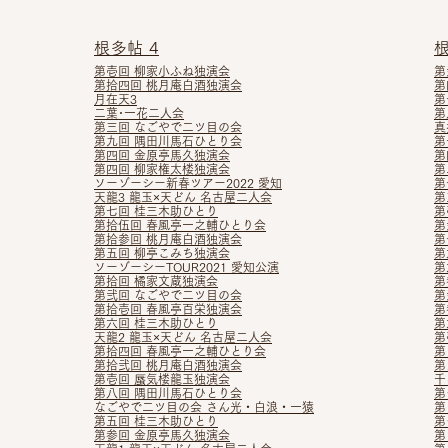
根多帖 4
根
第壱回 柳家小ふね独演会
第
第拾四回 桃月庵白酒独演会
第
月在天3
第
二葉･一花二人会
第
第三回 なごやで二ツ目の会
真
第九回 隅田川馬石ひとり会
第
第四回 金原亭馬久独演会
第
第四回 柳家権太楼独演会
第
ソーゾーシー新春ツアー2022 愛知
第
天龍3 龍玉×天どん 名古屋二人会
第
第七回 桂三木助ひとり
第
第拾伍回 春風亭一之輔ひとり会
第
第拾参回 桃月庵白酒独演会
第
第五回 柳亭こみち独演会
第
ソーゾーシーTOUR2021 愛知公演
第
第拾回 橘家文蔵独演会
第
第弐回 なごやで二ツ目の会
第
第拾壱回 春風亭百栄独演会
第
第六回 桂三木助ひとり
第
天龍2 龍玉×天どん 名古屋二人会
第
第拾四回 春風亭一之輔ひとり会
第
第拾弐
回 桃月庵白酒独演会
第
第壱回 蜃気楼龍玉独演会
千
第八回 隅田川馬石ひとり会
第
なごやで二ツ目の会 さん
光・白浪・一猿
第
第五回 桂三木助ひとり
第
第参回 金原亭馬久独演会
第