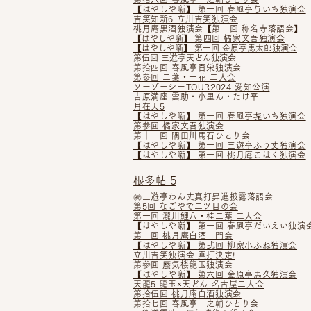
【はやしや噺】 第一回 春風亭与いち独演会
吉笑知新6 立川吉笑独演会
桃月庵黒酒独演会【第一回 称名寺落語会】
【はやしや噺】
第四回 橘家文吾独演会
【はやしや噺】 第一回 金原亭馬太郎独演会
第伍回 三遊亭天どん独演会
第拾四回 春風亭百栄独演会
第参回 二葉・一花 二人会
ソーゾーシーTOUR2024 愛知公演
吉原満座 雲助・小里ん・たけ平
月在天5
【はやしや噺】 第一回 春風亭㐂いち独演会
第参回 橘家文吾独演会
第十一回 隅田川馬石ひとり会
【はやしや噺】 第一回 三遊亭ふう丈独演会
【はやしや噺】 第一回 桃月庵こはく独演会
根多帖 5
㊗三遊亭わん丈真打昇進披露落語会
第5回 なごやで二ツ目の会
第一回 瀧川鯉八・桂二葉 二人会
【はやしや噺】 第一回 春風亭だいえい独演
第一回 桃月庵白酒一門会
【はやしや噺】
第弐回 柳家小ふね独演会
立川吉笑独演会 真打決定!
第参回 蜃気楼龍玉独演会
【はやしや噺】 第六回 金原亭馬久独演会
天龍5 龍玉×天どん 名古屋二人会
第拾伍回 桃月庵白酒独演会
第拾七回 春風亭一之輔ひとり会