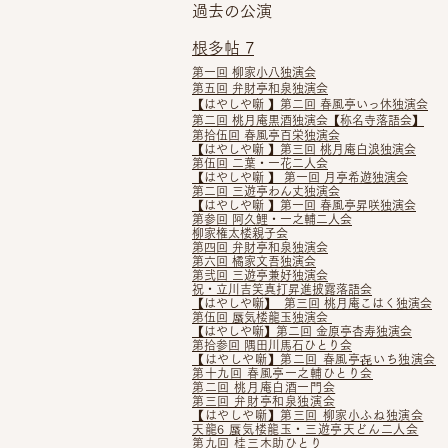
過去の公演
根多帖 7
第一回 柳家小八独演会
第五回 弁財亭和泉独演会
【はやしや噺 】第二回 春風亭いっ休独演会
第二回 桃月庵黒酒独演会【称名寺落語会】
第拾伍回 春風亭百栄独演会
【はやしや噺 】第三回 桃月庵白浪独演会
第伍回 二葉・一花二人会
【はやしや噺 】 第一回 月亭希遊独演会
第二回 三遊亭わん丈独演会
【はやしや噺 】第一回 春風亭昇咲独演会
第参回 阿久鯉・一之輔二人会
柳家権太楼親子会
第四回 弁財亭和泉独演会
第六回 橘家文吾独演会
第弐回 三遊亭兼好独演会
祝・立川吉笑真打昇進披露落語会
【はやしや噺】 第三回 桃月庵こはく独演会
第伍回 蜃気楼龍玉独演会
【はやしや噺】第二回 金原亭杏寿独演会
第拾参回 隅田川馬石ひとり会
【はやしや噺】第二回 春風亭㐂いち独演会
第十九回 春風亭一之輔ひとり会
第二回 桃月庵白酒一門会
第三回 弁財亭和泉独演会
【はやしや噺】第三回 柳家小ふね独演会
天龍6 蜃気楼龍玉・三遊亭天どん二人会
第九回 桂三木助ひとり