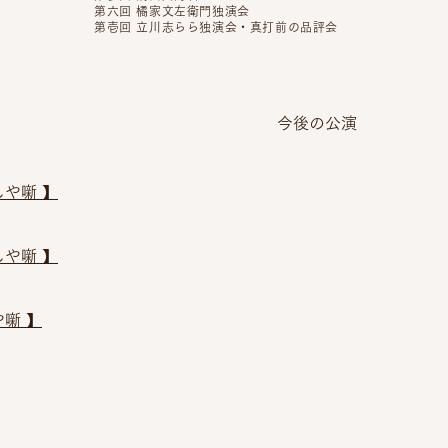
第六回 橘家文左衛門独演会
第壱回 立川志らら独演会・真打前の品評会
今後の公演
や噺 】
や噺 】
噺 】