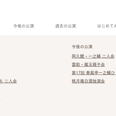
今後の公演
過去の公演
はじめて
今後の公演
阿久鯉・一之輔 二人会
雲助・龍玉親子会
第17回 春風亭一之輔
ち 二人会
桃月庵白酒独演会
演