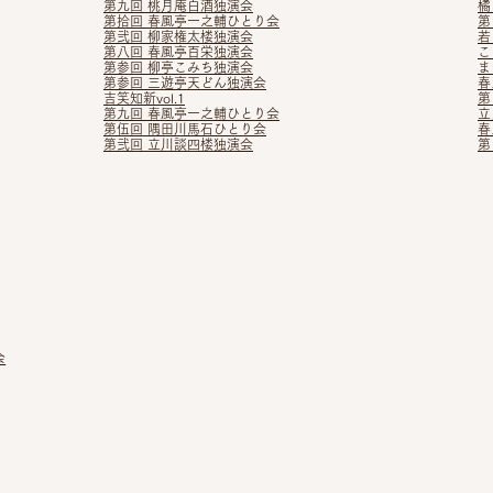
第九回 桃月庵白酒独演会
橘
第拾回 春風亭一之輔ひとり会
第
第弐回 柳家権太楼独演会
若
第八回 春風亭百栄独演会
こ
第参回 柳亭こみち独演会
ま
第参回 三遊亭天どん独演会
春
吉笑知新vol.1
第
第九回 春風亭一之輔ひとり会
立
第伍回 隅田川馬石ひとり会
春
第弐回 立川談四楼独演会
第
会