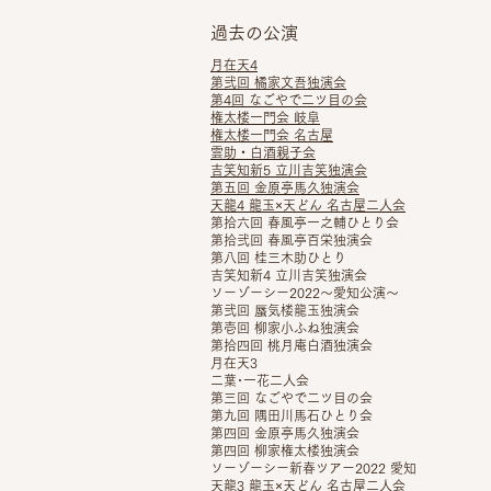
過去の公演
月在天4
第弐回 橘家文吾独演会
第4回 なごやで二ツ目の会
権太楼一門会 岐阜
権太楼一門会 名古屋
雲助・白酒親子会
吉笑知新5 立川吉笑独演会
第五回 金原亭馬久独演会
天龍4 龍玉×天どん 名古屋二人会
第拾六回 春風亭一之輔ひとり会
第拾弐回 春風亭百栄独演会
第八回 桂三木助ひとり
吉笑知新4 立川吉笑独演会
ソーゾーシー2022～愛知公演～
第弐回 蜃気楼龍玉独演会
第壱回 柳家小ふね独演会
第拾四回 桃月庵白酒独演会
月在天3
二葉･一花二人会
第三回 なごやで二ツ目の会
第九回 隅田川馬石ひとり会
第四回 金原亭馬久独演会
第四回 柳家権太楼独演会
ソーゾーシー新春ツアー2022 愛知
天龍3 龍玉×天どん 名古屋二人会