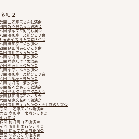
多帖 2
弐回 三遊亭天どん独演会
四回 鈴々舎馬るこ独演会
七回 橘家文左衛門独演会
八回 春風亭一之輔ひとり会
打昇
進記念 桂右女助落語会
七回 春風亭百栄独演会
四回 隅田川馬石ひとり会
二回 立川志らら独演会
七回 桃月庵白酒独演会
三回 林家たけ平独演会
壱回 柳家権太楼独演会
弐回 柳亭こみち独演会
七回 春風亭一之輔ひとり会
六回 春風亭百栄独演会
六回 桃月庵白酒独演会
参回 鈴々舎馬るこ独演会
弐回 権太楼・談四楼二人会
参回
隅田川馬石ひとり会
六回 橘家文左衛門独演会
壱回 立川志らら独演会・真打前の品評会
壱回 三遊亭天どん独演会
六回 春風亭一之輔ひとり会
客万来ぶ
伍回 桃月庵白酒独演会
弐回 隅田川馬石ひとり会
伍回 橘家文左衛門独演会
弐回 林家たけ平独演会