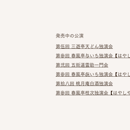
発売中の公演
第伍回 三遊亭天どん独演会​
第参回 春風亭与いち独演会
【はやし
第弐回 五街道雲助一門会
第参回 春風亭㐂いち独演会
【はやし
第拾八回 桃月庵白酒独演会
第参回 春風亭枝次独演会【はやしや