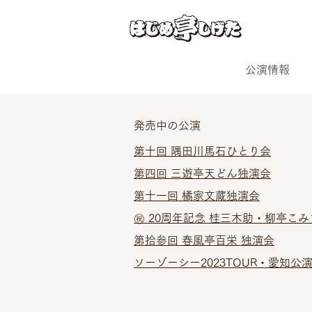
公演情報
発売中の公演
第十回 隅田川馬石ひとり会
第四回 三遊亭天どん独演会
第十一回 橘家文蔵独演会
㊗ 20周年記念 桂三木助・柳亭こみ
第拾参回 春風亭百栄 独演会
ソーゾーシー2023TOUR・愛知公