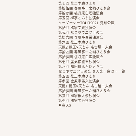
第七回 桂三木助ひとり
第拾伍回 春風亭一之輔ひとり会
第拾参回 桃月庵白酒独演会
第五回 柳亭こみち独演会
ソーゾーシーTOUR2021 愛知公演
第拾回 橘家文蔵独演会
第弐回 なごやで二ツ目の会
第拾壱回 春風亭百栄独演会
第六回 桂三木助ひとり
天龍2 龍玉×天どん 名古屋二人会
第拾四回 春風亭一之輔ひとり会
第拾参回 桃月庵白酒独演会
第壱回 蜃気楼龍玉独演会
第八回 隅田川馬石ひとり会
なごやで二ツ目の会 さん光・白浪・一猿
第五回 桂三木助ひとり
第参回 金原亭馬久独演会
天龍1 龍玉×天どん 名古屋二人会
第拾参回 春風亭一之輔ひとり会
第参回 柳家権太楼独演会
第壱回 橘家文吾独演会
月在天2