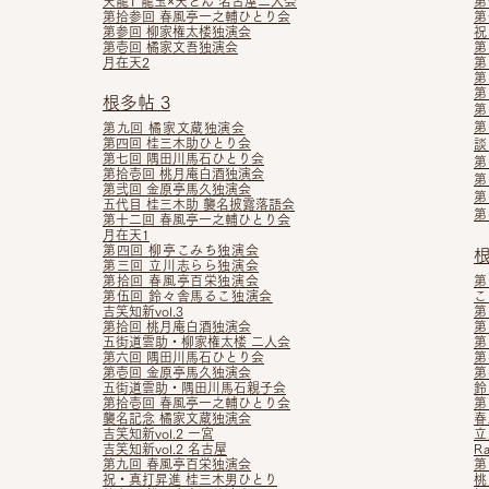
天龍1 龍玉×天どん 名古屋二人会
第
第拾参回 春風亭一之輔ひとり会
第
第参回 柳家権太楼独演会
祝
第壱回 橘家文吾独演会
第
月在天2
第
第
第
根多帖 3
第
第
第
九回 橘家文蔵独演会
第四回 桂三木助ひとり会
談
第七回 隅田川馬石ひとり会
第
第拾壱回 桃月庵白酒独演会
第
第弐回 金原亭馬久独演会
第
五代目 桂三木助 襲名披露落語会
第
第十二回 春風亭一之輔ひとり会
月在天1
第四回 柳亭こみち独演会
根
第三回 立川志らら独演会
第拾回 春風亭百栄独演会
第
第伍回 鈴々舎馬るこ独演会
こ
吉笑知新vol.3
第
第拾回 桃月庵白酒独演会
第
五街道雲助・柳家権太楼 二人会
第
第六回 隅田川馬石ひとり会
第
第壱回 金原亭馬久独演会
第
五街道雲助・隅田川馬石親子会
鈴
第拾壱回 春風亭一之輔ひとり会
第
襲名記念 橘家文蔵独演会
春
吉笑知新vol.2 一宮
立
吉笑知新vol.2 名古屋
R
第九回 春風亭百栄独演会
第
祝・真打昇進 桂三木男ひとり
桃