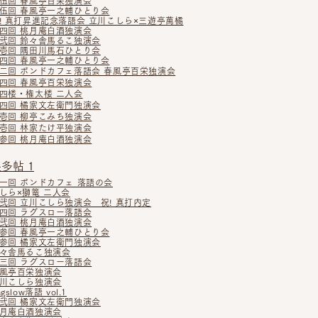
伍回 春風亭百栄独演会
伍回 春風亭一之輔ひとり会
! 真打昇進記念落語会 立川こしら×三遊亭萬橘
四回 桃月庵白酒独演会
弐回 鈴々舎馬るこ独演会
壱回 隅田川馬石ひとり会
四回 春風亭一之輔ひとり会
二回 ボンドカフェ落語会 春風亭百栄独演会
四回 春風亭百栄独演会
四楼・権太楼 二人会
四回 橘家文左衛門独演会
壱回 柳亭こみち独演会
壱回 林家たけ平独演会
参回 桃月庵白酒独演会
多帖 1
一回 ボンドカフェ 落語の会
しら×獅篭 二人会
弐回 立川こしら独演会 祝! 真打内定
四回 ラグスロー落語会
弐回 桃月庵白酒独演会
参回 春風亭一之輔ひとり会
参回 橘家文左衛門独演会
々舎馬るこ独演会
三回 ラグスロー落語会
風亭百栄独演会
川こしら独演会
agslow落語 vol.1
弐回 橘家文左衛門独演会
月庵白酒独演会