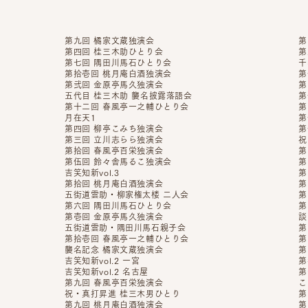
第九回 橘家文蔵独演会
第
第四回 桂三木助ひとり会
第
第七回 隅田川馬石ひとり会
千
第拾壱回 桃月庵白酒独演会
第
第弐回 金原亭馬久独演会
第
五代目 桂三木助 襲名披露落語会
第
第十二回 春風亭一之輔ひとり会
第
月在天1
第
第四回 柳亭こみち独演会
第
第三回 立川志らら独演会
祝
第拾回 春風亭百栄独演会
第
第伍回 鈴々舎馬るこ独演会
第
吉笑知新vol.3
第
第拾回 桃月庵白酒独演会
第
五街道雲助・柳家権太楼 二人会
第
第六回 隅田川馬石ひとり会
第
第壱回 金原亭馬久独演会
談
五街道雲助・隅田川馬石親子会
第
第拾壱回 春風亭一之輔ひとり会
第
襲名記念 橘家文蔵独演会
第
吉笑知新vol.2 一宮
第
吉笑知新vol.2 名古屋
第
第九回 春風亭百栄独演会
こ
祝・真打昇進 桂三木男ひとり
第
第九回 桃月庵白酒独演会
第