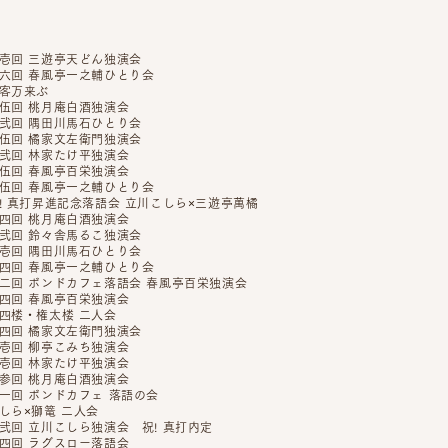
壱回 三遊亭天どん独演会
六回 春風亭一之輔ひとり会
客万来ぶ
伍回 桃月庵白酒独演会
弐回 隅田川馬石ひとり会
伍回 橘家文左衛門独演会
弐回 林家たけ平独演会
伍回 春風亭百栄独演会
伍回 春風亭一之輔ひとり会
! 真打昇進記念落語会 立川こしら×三遊亭萬橘
四回 桃月庵白酒独演会
弐回 鈴々舎馬るこ独演会
壱回 隅田川馬石ひとり会
四回 春風亭一之輔ひとり会
二回 ボンドカフェ落語会 春風亭百栄独演会
四回 春風亭百栄独演会
四楼・権太楼 二人会
四回 橘家文左衛門独演会
壱回 柳亭こみち独演会
壱回 林家たけ平独演会
参回 桃月庵白酒独演会
一回 ボンドカフェ 落語の会
しら×獅篭 二人会
弐回 立川こしら独演会 祝! 真打内定
四回 ラグスロー落語会