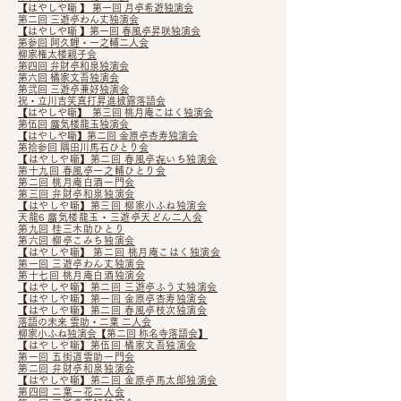
【はやしや噺 】 第一回 月亭希遊独演会
第二回 三遊亭わん丈独演会
【はやしや噺 】第一回 春風亭昇咲独演会
第参回 阿久鯉・一之輔二人会
柳家権太楼親子会
第四回 弁財亭和泉独演会
第六回 橘家文吾独演会
第弐回 三遊亭兼好独演会
祝・立川吉笑真打昇進披露落語会
【はやしや噺】 第三回 桃月庵こはく独演会
第伍回 蜃気楼龍玉独演会
【はやしや噺】第二回 金原亭杏寿独演会
第拾参回 隅田川馬石ひとり会
【はやしや噺】第二回 春風亭㐂いち独演会
第十九回 春風亭一之輔ひとり会
第二回 桃月庵白酒一門会
第三回 弁財亭和泉独演会
【はやしや噺】第三回 柳家小ふね独演会
天龍6 蜃気楼龍玉・三遊亭天どん二人会
第九回 桂三木助ひとり
第六回 柳亭こみち独演会
【はやしや噺】​ 第二回 桃月庵こはく独演会
第一回 三遊亭わん丈独演会
第十七回 桃月庵白酒独演会
【はやしや噺】第二回 三遊亭ふう丈独演会
【はやしや噺】第一回 金原亭杏寿独演会
【はやしや噺】第二回 春風亭枝次独演会
落語の未来 雲助・二葉 二人会
柳家小ふね独演会​【第二回 称名寺落語会】
【はやしや噺】第伍回 橘家文吾独演会
第一回 五街道雲助一門会
第二回 弁財亭和泉独演会
【はやしや噺】第二回 金原亭馬太郎独演会
第四回 二葉一花二人会