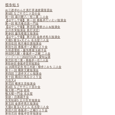
根多帖 5
㊗三遊亭わん丈真打昇進披露落語会
第5回 なごやで二ツ目の会
第一回 瀧川鯉八・桂二葉 二人会
【はやしや噺】 第一回 春風亭だいえい独演会
第一回 桃月庵白酒一門会
【はやしや噺】
第弐回 柳家小ふね独演会
立川吉笑独演会 真打決定!
第参回 蜃気楼龍玉独演会
【はやしや噺】 第六回 金原亭馬久独演会
天龍5 龍玉×天どん 名古屋二人会
第拾伍回 桃月庵白酒独演会
第拾七回 春風亭一之輔ひとり会
五街道雲助・蜃気楼龍玉親子会
神田阿久鯉・春風亭一之輔 二
人
会
ソ
ーゾーシー2023TOUR・愛知公
演
第
弐回 桂二葉・春風亭一花二人会
第拾参回 春風亭百栄独演会
㊗ 20周年記念 桂三木助・柳亭こみち 二人会
第十一回 橘家文蔵独演会
第四回 三遊亭天どん独演会
第十回 隅田川馬石ひ
とり会
月在天4
第弐回 橘家文吾独演会
第4回 なごやで二ツ目の会
権太楼一門会 岐阜
権太楼一門会 名古屋
雲助・白酒親子会
吉笑知新5 立川吉笑独演会
第五回 金原亭馬久独演会
天龍4 龍玉×天どん 名古屋二人会
第拾六回 春風亭一之輔ひとり会
第拾弐回 春風亭百栄独演会