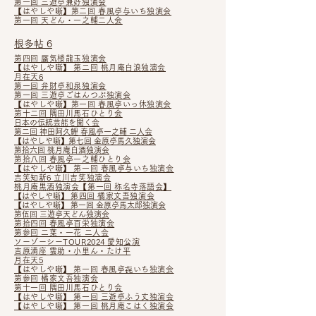
第一回 三遊亭兼好独演会
【はやしや噺】
第二回 春風亭与いち独演会
第一回 天どん・一之輔二人会
根多帖 6
第四回 蜃気楼龍玉独演会
【はやしや噺】 第二回 桃月庵白浪独演会
月在天6
第一回 弁財亭和泉独演会
第一回 三遊亭ごはんつぶ独演会
【はやしや噺】
第一回 春風亭いっ休独演会
第十二回 隅田川馬石ひとり会
日本の伝統芸能を聞く会
第二回 神田阿久鯉 春風亭一之輔 二人会
【はやしや噺】
第七回 金原亭馬久独演会
第拾六回 桃月庵白酒独演会
第拾八回 春風亭一之輔ひとり会
【はやしや噺】 第一回 春風亭与いち独演会
吉笑知新6 立川吉笑独演会
桃月庵黒酒独演会【第一回 称名寺落語会】
【はやしや噺】
第四回 橘家文吾独演会
【はやしや噺】 第一回 金原亭馬太郎独演会
第伍回 三遊亭天どん独演会
第拾四回 春風亭百栄独演会
第参回 二葉・一花 二人会
ソーゾーシーTOUR2024 愛知公演
吉原満座 雲助・小里ん・たけ平
月在天5
【はやしや噺】 第一回 春風亭㐂いち独演会
第参回 橘家文吾独演会
第十一回 隅田川馬石ひとり会
【はやしや噺】 第一回 三遊亭ふう丈独演会
【はやしや噺】 第一回 桃月庵こはく独演会