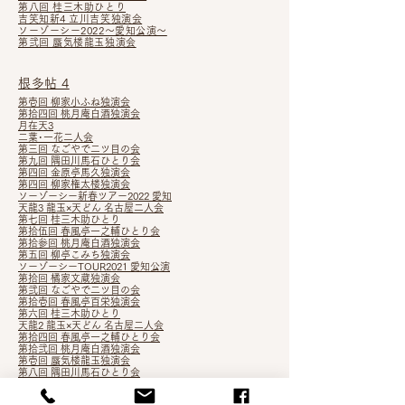
第八回 桂三木助ひとり
吉笑知新4 立川吉笑独演会
ソーゾーシー2022～愛知公演～
第弐回 蜃気楼龍玉独演会
根多帖 4
第壱回 柳家小ふね独演会
第拾四回 桃月庵白酒独演会
月在天3
二葉･一花二人会
第三回 なごやで二ツ目の会
第九回 隅田川馬石ひとり会
第四回 金原亭馬久独演会
第四回 柳家権太楼独演会
ソーゾーシー新春ツアー2022 愛知
天龍3 龍玉×天どん 名古屋二人会
第七回 桂三木助ひとり
第拾伍回 春風亭一之輔ひとり会
第拾参回 桃月庵白酒独演会
第五回 柳亭こみち独演会
ソーゾーシーTOUR2021 愛知公演
第拾回 橘家文蔵独演会
第弐回 なごやで二ツ目の会
第拾壱回 春風亭百栄独演会
第六回 桂三木助ひとり
天龍2 龍玉×天どん 名古屋二人会
第拾四回 春風亭一之輔ひとり会
第拾弐
回 桃月庵白酒独演会
第壱回 蜃気楼龍玉独演会
第八回 隅田川馬石ひとり会
なごやで二ツ目の会 さん
光・白浪・一猿
第五回 桂三木助ひとり