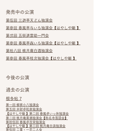
発売中の公演
第伍回 三遊亭天どん独演会​
第参回 春風亭与いち独演会
【はやしや噺 】
第弐回 五街道雲助一門会
第参回 春風亭㐂いち独演会
【はやしや噺 】
第拾八回 桃月庵白酒独演会
第参回 春風亭枝次独演会【はやしや噺 】
今後の公演
過去の公演
根多帖 7
第一回 柳家小八独演会
第五回 弁財亭和泉独演会
【はやしや噺 】第二回 春風亭いっ休独演会
第二回 桃月庵黒酒独演会【称名寺落語会】
第拾伍回 春風亭百栄独演会
【はやしや噺 】第三回 桃月庵白浪独演会
第伍回 二葉・一花二人会