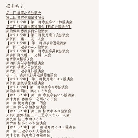
根多帖 7
第一回 柳家小八独演会
第五回 弁財亭和泉独演会
【はやしや噺 】第二回 春風亭いっ休独演会
第二回 桃月庵黒酒独演会【称名寺落語会】
第拾伍回 春風亭百栄独演会
【はやしや噺 】第三回 桃月庵白浪独演会
第伍回 二葉・一花二人会
【はやしや噺 】 第一回 月亭希遊独演会
第二回 三遊亭わん丈独演会
【はやしや噺 】第一回 春風亭昇咲独演会
第参回 阿久鯉・一之輔二人会
柳家権太楼親子会
第四回 弁財亭和泉独演会
第六回 橘家文吾独演会
第弐回 三遊亭兼好独演会
祝・立川吉笑真打昇進披露落語会
【はやしや噺】 第三回 桃月庵こはく独演会
第伍回 蜃気楼龍玉独演会
【はやしや噺】第二回 金原亭杏寿独演会
第拾参回 隅田川馬石ひとり会
【はやしや噺】第二回 春風亭㐂いち独演会
第十九回 春風亭一之輔ひとり会
第二回 桃月庵白酒一門会
第三回 弁財亭和泉独演会
【はやしや噺】第三回 柳家小ふね独演会
天龍6 蜃気楼龍玉・三遊亭天どん二人会
第九回 桂三木助ひとり
第六回 柳亭こみち独演会
【はやしや噺】​ 第二回 桃月庵こはく独演会
第一回 三遊亭わん丈独演会
第十七回 桃月庵白酒独演会