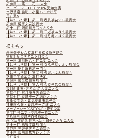
第参回 二葉・一花 二人会
ソーゾーシーTOUR2024 愛知公演
吉原満座 雲助・小里ん・たけ平
月在天5
【はやしや噺】 第一回 春風亭㐂いち独演会
第参回 橘家文吾独演会
第十一回 隅田川馬石ひとり会
【はやしや噺】 第一回 三遊亭ふう丈独演会
【はやしや噺】 第一回 桃月庵こはく独演会
根多帖 5
㊗三遊亭わん丈真打昇進披露落語会
第5回 なごやで二ツ目の会
第一回 瀧川鯉八・桂二葉 二人会
【はやしや噺】 第一回 春風亭だいえい独演会
第一回 桃月庵白酒一門会
【はやしや噺】
第弐回 柳家小ふね独演会
立川吉笑独演会 真打決定!
第参回 蜃気楼龍玉独演会
【はやしや噺】 第六回 金原亭馬久独演会
天龍5 龍玉×天どん 名古屋二人会
第拾伍回 桃月庵白酒独演会
第拾七回 春風亭一之輔ひとり会
五街道雲助・蜃気楼龍玉親子会
神田阿久鯉・春風亭一之輔 二
人
会
ソ
ーゾーシー2023TOUR・愛知公
演
第
弐回 桂二葉・春風亭一花二人会
第拾参回 春風亭百栄独演会
㊗ 20周年記念 桂三木助・柳亭こみち 二人会
第十一回 橘家文蔵独演会
第四回 三遊亭天どん独演会
第十回 隅田川馬石ひ
とり会
月在天4