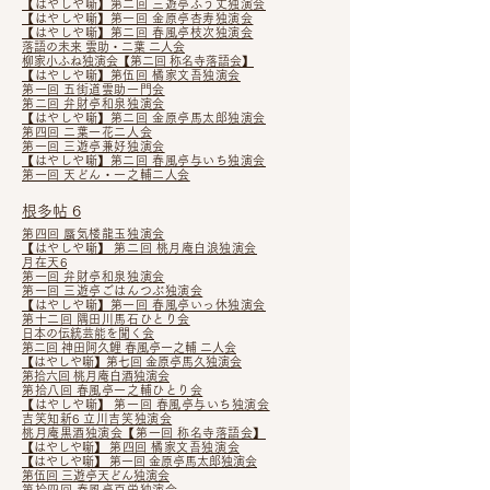
【はやしや噺】第二回 三遊亭ふう丈独演会
【はやしや噺】第一回 金原亭杏寿独演会
【はやしや噺】第二回 春風亭枝次独演会
落語の未来 雲助・二葉 二人会
柳家小ふね独演会​【第二回 称名寺落語会】
【はやしや噺】第伍回 橘家文吾独演会
第一回 五街道雲助一門会
第二回 弁財亭和泉独演会
【はやしや噺】第二回 金原亭馬太郎独演会
第四回 二葉一花二人会
第一回 三遊亭兼好独演会
【はやしや噺】
第二回 春風亭与いち独演会
第一回 天どん・一之輔二人会
根多帖 6
第四回 蜃気楼龍玉独演会
【はやしや噺】 第二回 桃月庵白浪独演会
月在天6
第一回 弁財亭和泉独演会
第一回 三遊亭ごはんつぶ独演会
【はやしや噺】
第一回 春風亭いっ休独演会
第十二回 隅田川馬石ひとり会
日本の伝統芸能を聞く会
第二回 神田阿久鯉 春風亭一之輔 二人会
【はやしや噺】
第七回 金原亭馬久独演会
第拾六回 桃月庵白酒独演会
第拾八回 春風亭一之輔ひとり会
【はやしや噺】 第一回 春風亭与いち独演会
吉笑知新6 立川吉笑独演会
桃月庵黒酒独演会【第一回 称名寺落語会】
【はやしや噺】
第四回 橘家文吾独演会
【はやしや噺】 第一回 金原亭馬太郎独演会
第伍回 三遊亭天どん独演会
第拾四回 春風亭百栄独演会