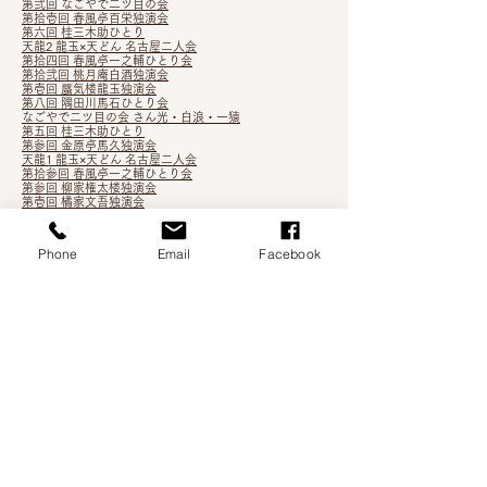
第弐回 なごやで二ツ目の会
第拾壱回 春風亭百栄独演会
第六回 桂三木助ひとり
天龍2 龍玉×天どん 名古屋二人会
第拾四回 春風亭一之輔ひとり会
第拾弐
回 桃月庵白酒独演会
第壱回 蜃気楼龍玉独演会
第八回 隅田川馬石ひとり会
なごやで二ツ目の会 さん
光・白浪・一猿
第五回 桂三木助ひとり
第参回 金原亭馬久独演会
天龍1 龍玉×天どん 名古屋二人会
第拾参回 春風亭一之輔ひとり会
第参回 柳家権太楼独演会
第壱回 橘家文吾独演会
月在天2
根多帖 3
Phone
Email
Facebook
第
九回 橘家文蔵独演会
第四回 桂三木助ひとり会
第七回 隅田川馬石ひとり会
第拾壱回 桃月庵白酒独演会
第弐回 金原亭馬久独演会
五代目 桂三木助 襲名披露落語会
第十二回 春風亭一之輔ひとり会
月在天1
第四回 柳亭こみち独演会
第三回 立川志らら独演会
第拾回 春風亭百栄独演会
第伍回 鈴々舎馬るこ独演会
吉笑知新vol.3
第拾回 桃月庵白酒独演会
五街道雲助・柳家権太楼 二人会
第六回 隅田川馬石ひとり会