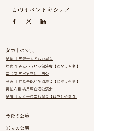
このイベントをシェア
発売中の公演
第伍回 三遊亭天どん独演会​
第参回 春風亭与いち独演会
【はやしや噺 】
第弐回 五街道雲助一門会
第参回 春風亭㐂いち独演会
【はやしや噺 】
第拾八回 桃月庵白酒独演会
第参回 春風亭枝次独演会【はやしや噺 】
今後の公演
過去の公演