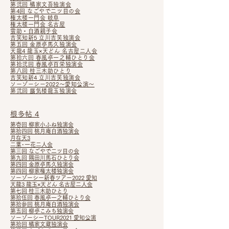
第弐回 橘家文吾独演会
第4回 なごやで二ツ目の会
権太楼一門会 岐阜
権太楼一門会 名古屋
雲助・白酒親子会
吉笑知新5 立川吉笑独演会
第五回 金原亭馬久独演会
天龍4 龍玉×天どん 名古屋二人会
第拾六回 春風亭一之輔ひとり会
第拾弐回 春風亭百栄独演会
第八回 桂三木助ひとり
吉笑知新4 立川吉笑独演会
ソーゾーシー2022～愛知公演～
第弐回 蜃気楼龍玉独演会
根多帖 4
第壱回 柳家小ふね独演会
第拾四回 桃月庵白酒独演会
月在天3
二葉･一花二人会
第三回 なごやで二ツ目の会
第九回 隅田川馬石ひとり会
第四回 金原亭馬久独演会
第四回 柳家権太楼独演会
ソーゾーシー新春ツアー2022 愛知
天龍3 龍玉×天どん 名古屋二人会
第七回 桂三木助ひとり
第拾伍回 春風亭一之輔ひとり会
第拾参回 桃月庵白酒独演会
第五回 柳亭こみち独演会
ソーゾーシーTOUR2021 愛知公演
第拾回 橘家文蔵独演会