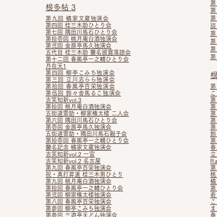
第
根多帖 3
第
第
第
九回 橘家文蔵独演会
第四回 桂三木助ひとり会
談
第七回 隅田川馬石ひとり会
第
第拾壱回 桃月庵白酒独演会
第
第弐回 金原亭馬久独演会
第
五代目 桂三木助 襲名披露落語会
第
第十二回 春風亭一之輔ひとり会
月在天1
第四回 柳亭こみち独演会
根
第三回 立川志らら独演会
第拾回 春風亭百栄独演会
第
第伍回 鈴々舎馬るこ独演会
こ
吉笑知新vol.3
第
第拾回 桃月庵白酒独演会
第
五街道雲助・柳家権太楼 二人会
第
第六回 隅田川馬石ひとり会
第
第壱回 金原亭馬久独演会
第
五街道雲助・隅田川馬石親子会
鈴
第拾壱回 春風亭一之輔ひとり会
第
襲名記念 橘家文蔵独演会
春
吉笑知新vol.2 一宮
立
吉笑知新vol.2 名古屋
R
第九回 春風亭百栄独演会
第
祝・真打昇進 桂三木男ひとり
桃
第九回 桃月庵白酒独演会
橘
第拾回 春風亭一之輔ひとり会
第
第弐回 柳家権太楼独演会
若
第八回 春風亭百栄独演会
こ
第参回 柳亭こみち独演会
ま
第参回 三遊亭天どん独演会
春