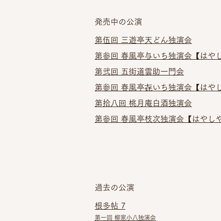
発売中の公演
第伍回 三遊亭天どん独演会​
第参回 春風亭与いち独演会
【はやし
第弐回 五街道雲助一門会
第参回 春風亭㐂いち独演会
【はやし
第拾八回 桃月庵白酒独演会
第参回 春風亭枝次独演会【はやしや
過去の公演
根多帖 7
第一回 柳家小八独演会