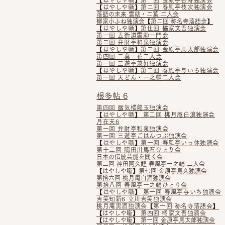
【はやしや噺】第二回 春風亭枝次独演会
落語の未来 雲助・二葉 二人会
柳家小ふね独演会​【第二回 称名寺落語会】
【はやしや噺】第伍回 橘家文吾独演会
第一回 五街道雲助一門会
第二回 弁財亭和泉独演会
【はやしや噺】第二回 金原亭馬太郎独演会
第四回 二葉一花二人会
第一回 三遊亭兼好独演会
【はやしや噺】
第二回 春風亭与いち独演会
第一回 天どん・一之輔二人会
根多帖 6
第四回 蜃気楼龍玉独演会
【はやしや噺】 第二回 桃月庵白浪独演会
月在天6
第一回 弁財亭和泉独演会
第一回 三遊亭ごはんつぶ独演会
【はやしや噺】
第一回 春風亭いっ休独演会
第十二回 隅田川馬石ひとり会
日本の伝統芸能を聞く会
第二回 神田阿久鯉 春風亭一之輔 二人会
【はやしや噺】
第七回 金原亭馬久独演会
第拾六回 桃月庵白酒独演会
第拾八回 春風亭一之輔ひとり会
【はやしや噺】 第一回 春風亭与いち独演会
吉笑知新6 立川吉笑独演会
桃月庵黒酒独演会【第一回 称名寺落語会】
【はやしや噺】
第四回 橘家文吾独演会
【はやしや噺】 第一回 金原亭馬太郎独演会