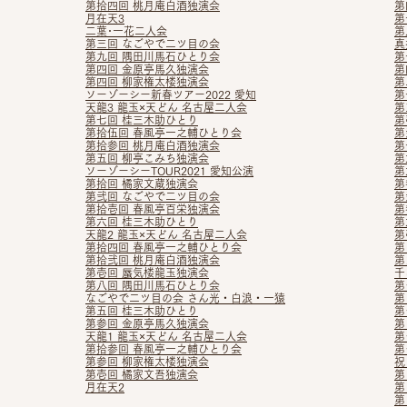
第拾四回 桃月庵白酒独演会
第
月在天3
第
二葉･一花二人会
第
第三回 なごやで二ツ目の会
真
第九回 隅田川馬石ひとり会
第
第四回 金原亭馬久独演会
第
第四回 柳家権太楼独演会
第
ソーゾーシー新春ツアー2022 愛知
第
天龍3 龍玉×天どん 名古屋二人会
第
第七回 桂三木助ひとり
第
第拾伍回 春風亭一之輔ひとり会
第
第拾参回 桃月庵白酒独演会
第
第五回 柳亭こみち独演会
第
ソーゾーシーTOUR2021 愛知公演
第
第拾回 橘家文蔵独演会
第
第弐回 なごやで二ツ目の会
第
第拾壱回 春風亭百栄独演会
第
第六回 桂三木助ひとり
第
天龍2 龍玉×天どん 名古屋二人会
第
第拾四回 春風亭一之輔ひとり会
第
第拾弐
回 桃月庵白酒独演会
第
第壱回 蜃気楼龍玉独演会
千
第八回 隅田川馬石ひとり会
第
なごやで二ツ目の会 さん
光・白浪・一猿
第
第五回 桂三木助ひとり
第
第参回 金原亭馬久独演会
第
天龍1 龍玉×天どん 名古屋二人会
第
第拾参回 春風亭一之輔ひとり会
第
第参回 柳家権太楼独演会
祝
第壱回 橘家文吾独演会
第
月在天2
第
第