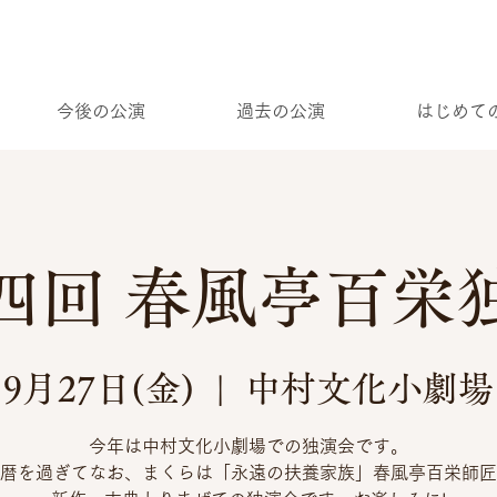
今後の公演
過去の公演
はじめて
四回 春風亭百栄
9月27日(金)
  |  
中村文化小劇場
今年は中村文化小劇場での独演会です。
暦を過ぎてなお、まくらは「永遠の扶養家族」春風亭百栄師匠