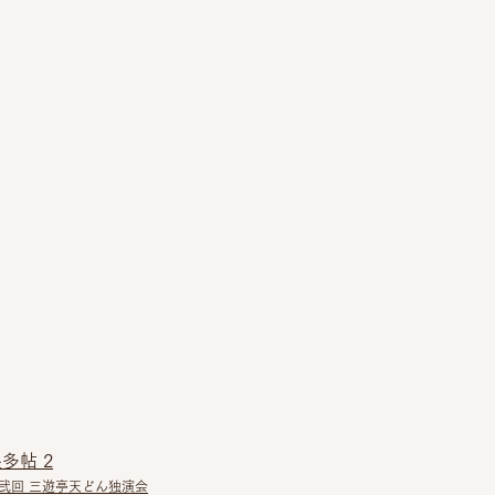
多帖 2
弐回 三遊亭天どん独演会