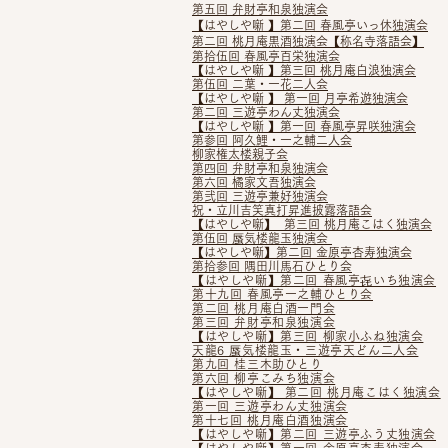
第五回 弁財亭和泉独演会
【はやしや噺 】第二回 春風亭いっ休独演会
第二回 桃月庵黒酒独演会【称名寺落語会】
第拾伍回 春風亭百栄独演会
【はやしや噺 】第三回 桃月庵白浪独演会
第伍回 二葉・一花二人会
【はやしや噺 】 第一回 月亭希遊独演会
第二回 三遊亭わん丈独演会
【はやしや噺 】第一回 春風亭昇咲独演会
第参回 阿久鯉・一之輔二人会
柳家権太楼親子会
第四回 弁財亭和泉独演会
第六回 橘家文吾独演会
第弐回 三遊亭兼好独演会
祝・立川吉笑真打昇進披露落語会
【はやしや噺】 第三回 桃月庵こはく独演会
第伍回 蜃気楼龍玉独演会
【はやしや噺】第二回 金原亭杏寿独演会
第拾参回 隅田川馬石ひとり会
【はやしや噺】第二回 春風亭㐂いち独演会
第十九回 春風亭一之輔ひとり会
第二回 桃月庵白酒一門会
第三回 弁財亭和泉独演会
【はやしや噺】第三回 柳家小ふね独演会
天龍6 蜃気楼龍玉・三遊亭天どん二人会
第九回 桂三木助ひとり
第六回 柳亭こみち独演会
【はやしや噺】​ 第二回 桃月庵こはく独演会
第一回 三遊亭わん丈独演会
第十七回 桃月庵白酒独演会
【はやしや噺】第二回 三遊亭ふう丈独演会
【はやしや噺】第一回 金原亭杏寿独演会