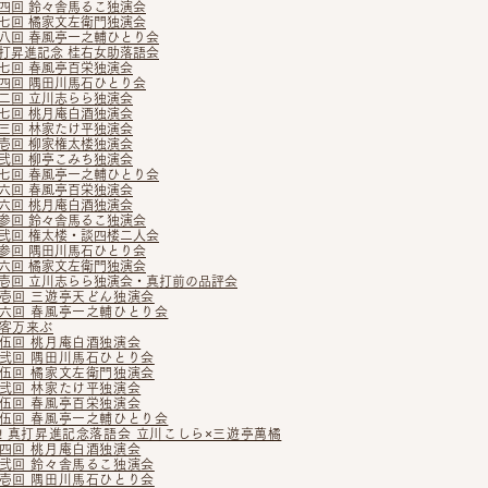
四回 鈴々舎馬るこ独演会
七回 橘家文左衛門独演会
八回 春風亭一之輔ひとり会
打昇
進記念 桂右女助落語会
七回 春風亭百栄独演会
四回 隅田川馬石ひとり会
二回 立川志らら独演会
七回 桃月庵白酒独演会
三回 林家たけ平独演会
壱回 柳家権太楼独演会
弐回 柳亭こみち独演会
七回 春風亭一之輔ひとり会
六回 春風亭百栄独演会
六回 桃月庵白酒独演会
参回 鈴々舎馬るこ独演会
弐回 権太楼・談四楼二人会
参回
隅田川馬石ひとり会
六回 橘家文左衛門独演会
壱回 立川志らら独演会・真打前の品評会
壱回 三遊亭天どん独演会
六回 春風亭一之輔ひとり会
客万来ぶ
伍回 桃月庵白酒独演会
弐回 隅田川馬石ひとり会
伍回 橘家文左衛門独演会
弐回 林家たけ平独演会
伍回 春風亭百栄独演会
伍回 春風亭一之輔ひとり会
! 真打昇進記念落語会 立川こしら×三遊亭萬橘
四回 桃月庵白酒独演会
弐回 鈴々舎馬るこ独演会
壱回 隅田川馬石ひとり会