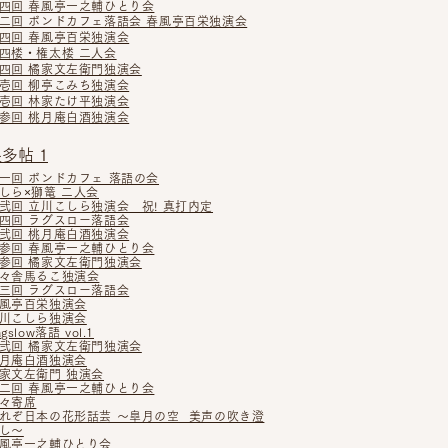
四回 春風亭一之輔ひとり会
二回 ボンドカフェ落語会 春風亭百栄独演会
四回 春風亭百栄独演会
四楼・権太楼 二人会
四回 橘家文左衛門独演会
壱回 柳亭こみち独演会
壱回 林家たけ平独演会
参回 桃月庵白酒独演会
多帖 1
一回 ボンドカフェ 落語の会
しら×獅篭 二人会
弐回 立川こしら独演会 祝! 真打内定
四回 ラグスロー落語会
弐回 桃月庵白酒独演会
参回 春風亭一之輔ひとり会
参回 橘家文左衛門独演会
々舎馬るこ独演会
三回 ラグスロー落語会
風亭百栄独演会
川こしら独演会
agslow落語 vol.1
弐回 橘家文左衛門独演会
月庵白酒独演会
家文左衛門 独演会
二回 春風亭一之輔ひとり会
々寄席
れぞ日本の花形話芸 〜皐月の空 美声の吹き澄
し〜
風亭一之輔ひとり会