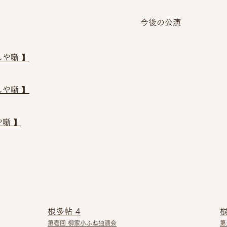
今後の公演
や噺 】
や噺 】
噺 】
根多帖 4
根
第壱回 柳家小ふね独演会
第