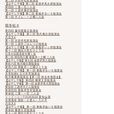
第二回 弁財亭和泉独演会
【はやしや噺】第二回 金原亭馬太郎独演会
第四回 二葉一花二人会
第一回 三遊亭兼好独演会
【はやしや噺】
第二回 春風亭与いち独演会
第一回 天どん・一之輔二人会
根多帖 6
第四回 蜃気楼龍玉独演会
【はやしや噺】 第二回 桃月庵白浪独演会
月在天6
第一回 弁財亭和泉独演会
第一回 三遊亭ごはんつぶ独演会
【はやしや噺】
第一回 春風亭いっ休独演会
第十二回 隅田川馬石ひとり会
日本の伝統芸能を聞く会
第二回 神田阿久鯉 春風亭一之輔 二人会
【はやしや噺】
第七回 金原亭馬久独演会
第拾六回 桃月庵白酒独演会
第拾八回 春風亭一之輔ひとり会
【はやしや噺】 第一回 春風亭与いち独演会
吉笑知新6 立川吉笑独演会
桃月庵黒酒独演会【第一回 称名寺落語会】
【はやしや噺】
第四回 橘家文吾独演会
【はやしや噺】 第一回 金原亭馬太郎独演会
第伍回 三遊亭天どん独演会
第拾四回 春風亭百栄独演会
第参回 二葉・一花 二人会
ソーゾーシーTOUR2024 愛知公演
吉原満座 雲助・小里ん・たけ平
月在天5
【はやしや噺】 第一回 春風亭㐂いち独演会
第参回 橘家文吾独演会
第十一回 隅田川馬石ひとり会