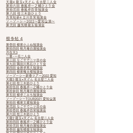
天龍4 龍玉×天どん 名古屋二人会
第拾六回 春風亭一之輔ひとり会
第拾弐回 春風亭百栄独演会
第八回 桂三木助ひとり
吉笑知新4 立川吉笑独演会
ソーゾーシー2022～愛知公演～
第弐回 蜃気楼龍玉独演会
根多帖 4
第壱回 柳家小ふね独演会
第拾四回 桃月庵白酒独演会
月在天3
二葉･一花二人会
第三回 なごやで二ツ目の会
第九回 隅田川馬石ひとり会
第四回 金原亭馬久独演会
第四回 柳家権太楼独演会
ソーゾーシー新春ツアー2022 愛知
天龍3 龍玉×天どん 名古屋二人会
第七回 桂三木助ひとり
第拾伍回 春風亭一之輔ひとり会
第拾参回 桃月庵白酒独演会
第五回 柳亭こみち独演会
ソーゾーシーTOUR2021 愛知公演
第拾回 橘家文蔵独演会
第弐回 なごやで二ツ目の会
第拾壱回 春風亭百栄独演会
第六回 桂三木助ひとり
天龍2 龍玉×天どん 名古屋二人会
第拾四回 春風亭一之輔ひとり会
第拾弐
回 桃月庵白酒独演会
第壱回 蜃気楼龍玉独演会