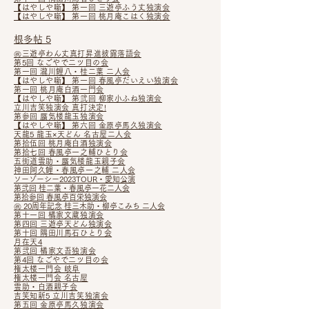
【はやしや噺】 第一回 三遊亭ふう丈独演会
【はやしや噺】 第一回 桃月庵こはく独演会
根多帖 5
㊗三遊亭わん丈真打昇進披露落語会
第5回 なごやで二ツ目の会
第一回 瀧川鯉八・桂二葉 二人会
【はやしや噺】 第一回 春風亭だいえい独演会
第一回 桃月庵白酒一門会
【はやしや噺】
第弐回 柳家小ふね独演会
立川吉笑独演会 真打決定!
第参回 蜃気楼龍玉独演会
【はやしや噺】 第六回 金原亭馬久独演会
天龍5 龍玉×天どん 名古屋二人会
第拾伍回 桃月庵白酒独演会
第拾七回 春風亭一之輔ひとり会
五街道雲助・蜃気楼龍玉親子会
神田阿久鯉・春風亭一之輔 二
人
会
ソ
ーゾーシー2023TOUR・愛知公
演
第
弐回 桂二葉・春風亭一花二人会
第拾参回 春風亭百栄独演会
㊗ 20周年記念 桂三木助・柳亭こみち 二人会
第十一回 橘家文蔵独演会
第四回 三遊亭天どん独演会
第十回 隅田川馬石ひ
とり会
月在天4
第弐回 橘家文吾独演会
第4回 なごやで二ツ目の会
権太楼一門会 岐阜
権太楼一門会 名古屋
雲助・白酒親子会
吉笑知新5 立川吉笑独演会
第五回 金原亭馬久独演会