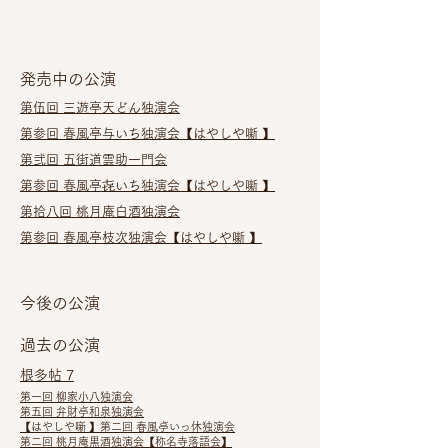
発売中の公演
第伍回 三遊亭天どん独演会​
第参回 春風亭与いち独演会
【はやしや噺 】
第弐回 五街道雲助一門会
第参回 春風亭㐂いち独演会
【はやしや噺 】
第拾八回 桃月庵白酒独演会
第参回 春風亭枝次独演会【はやしや噺 】
今後の公演
過去の公演
根多帖 7
第一回 柳家小八独演会
第五回 弁財亭和泉独演会
【はやしや噺 】第二回 春風亭いっ休独演会
第二回 桃月庵黒酒独演会【称名寺落語会】