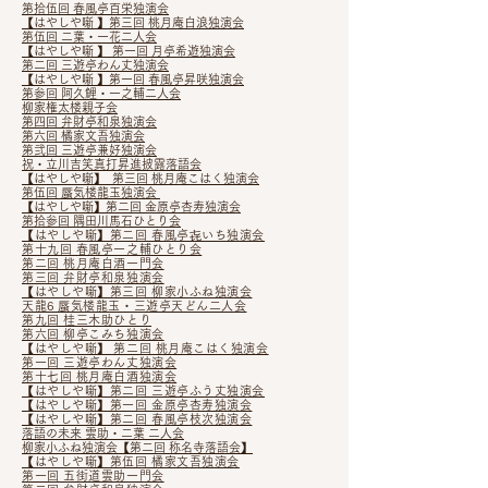
第拾伍回 春風亭百栄独演会
【はやしや噺 】第三回 桃月庵白浪独演会
第伍回 二葉・一花二人会
【はやしや噺 】 第一回 月亭希遊独演会
第二回 三遊亭わん丈独演会
【はやしや噺 】第一回 春風亭昇咲独演会
第参回 阿久鯉・一之輔二人会
柳家権太楼親子会
第四回 弁財亭和泉独演会
第六回 橘家文吾独演会
第弐回 三遊亭兼好独演会
祝・立川吉笑真打昇進披露落語会
【はやしや噺】 第三回 桃月庵こはく独演会
第伍回 蜃気楼龍玉独演会
【はやしや噺】第二回 金原亭杏寿独演会
第拾参回 隅田川馬石ひとり会
【はやしや噺】第二回 春風亭㐂いち独演会
第十九回 春風亭一之輔ひとり会
第二回 桃月庵白酒一門会
第三回 弁財亭和泉独演会
【はやしや噺】第三回 柳家小ふね独演会
天龍6 蜃気楼龍玉・三遊亭天どん二人会
第九回 桂三木助ひとり
第六回 柳亭こみち独演会
【はやしや噺】​ 第二回 桃月庵こはく独演会
第一回 三遊亭わん丈独演会
第十七回 桃月庵白酒独演会
【はやしや噺】第二回 三遊亭ふう丈独演会
【はやしや噺】第一回 金原亭杏寿独演会
【はやしや噺】第二回 春風亭枝次独演会
落語の未来 雲助・二葉 二人会
柳家小ふね独演会​【第二回 称名寺落語会】
【はやしや噺】第伍回 橘家文吾独演会
第一回 五街道雲助一門会