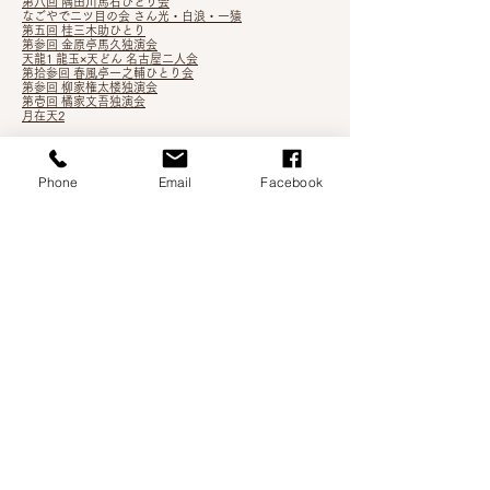
第八回 隅田川馬石ひとり会
なごやで二ツ目の会 さん
光・白浪・一猿
第五回 桂三木助ひとり
第参回 金原亭馬久独演会
天龍1 龍玉×天どん 名古屋二人会
第拾参回 春風亭一之輔ひとり会
第参回 柳家権太楼独演会
第壱回 橘家文吾独演会
月在天2
根多帖 3
第
九回 橘家文蔵独演会
Phone
Email
Facebook
第四回 桂三木助ひとり会
第七回 隅田川馬石ひとり会
第拾壱回 桃月庵白酒独演会
第弐回 金原亭馬久独演会
五代目 桂三木助 襲名披露落語会
第十二回 春風亭一之輔ひとり会
月在天1
第四回 柳亭こみち独演会
第三回 立川志らら独演会
第拾回 春風亭百栄独演会
第伍回 鈴々舎馬るこ独演会
吉笑知新vol.3
第拾回 桃月庵白酒独演会
五街道雲助・柳家権太楼 二人会
第六回 隅田川馬石ひとり会
第壱回 金原亭馬久独演会
五街道雲助・隅田川馬石親子会
第拾壱回 春風亭一之輔ひとり会
襲名記念 橘家文蔵独演会
吉笑知新vol.2 一宮
吉笑知新vol.2 名古屋
第九回 春風亭百栄独演会