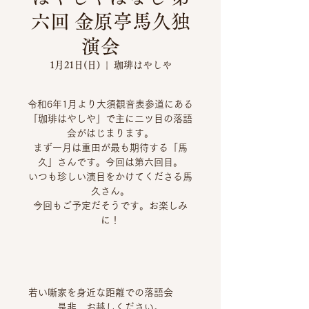
六回 金原亭馬久独
演会
1月21日(日)
  |  
珈琲はやしや
令和6年1月より大須観音表参道にある
「珈琲はやしや」で主に二ツ目の落語
会がはじまります。
まず一月は重田が最も期待する「馬
久」さんです。今回は第六回目。
いつも珍しい演目をかけてくださる馬
久さん。
今回もご予定だそうです。お楽しみ
に！
若い噺家を身近な距離での落語会
是非、お越しください。