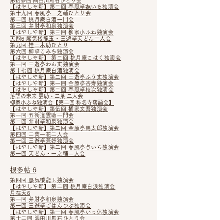
第拾参回 隅田川馬石ひとり会
【はやしや噺】第二回 春風亭㐂いち独演会
第十九回 春風亭一之輔ひとり会
第二回 桃月庵白酒一門会
第三回 弁財亭和泉独演会
【はやしや噺】第三回 柳家小ふね独演会
天龍6 蜃気楼龍玉・三遊亭天どん二人会
第九回 桂三木助ひとり
第六回 柳亭こみち独演会
【はやしや噺】​ 第二回 桃月庵こはく独演会
第一回 三遊亭わん丈独演会
第十七回 桃月庵白酒独演会
【はやしや噺】第二回 三遊亭ふう丈独演会
【はやしや噺】第一回 金原亭杏寿独演会
【はやしや噺】第二回 春風亭枝次独演会
落語の未来 雲助・二葉 二人会
柳家小ふね独演会​【第二回 称名寺落語会】
【はやしや噺】第伍回 橘家文吾独演会
第一回 五街道雲助一門会
第二回 弁財亭和泉独演会
【はやしや噺】第二回 金原亭馬太郎独演会
第四回 二葉一花二人会
第一回 三遊亭兼好独演会
【はやしや噺】
第二回 春風亭与いち独演会
第一回 天どん・一之輔二人会
根多帖 6
第四回 蜃気楼龍玉独演会
【はやしや噺】 第二回 桃月庵白浪独演会
月在天6
第一回 弁財亭和泉独演会
第一回 三遊亭ごはんつぶ独演会
【はやしや噺】
第一回 春風亭いっ休独演会
第十二回 隅田川馬石ひとり会