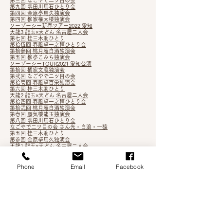
第三回 なごやで二ツ目の会
第九回 隅田川馬石ひとり会
第四回 金原亭馬久独演会
第四回 柳家権太楼独演会
ソーゾーシー新春ツアー2022 愛知
天龍3 龍玉×天どん 名古屋二人会
第七回 桂三木助ひとり
第拾伍回 春風亭一之輔ひとり会
第拾参回 桃月庵白酒独演会
第五回 柳亭こみち独演会
ソーゾーシーTOUR2021 愛知公演
第拾回 橘家文蔵独演会
第弐回 なごやで二ツ目の会
第拾壱回 春風亭百栄独演会
第六回 桂三木助ひとり
天龍2 龍玉×天どん 名古屋二人会
第拾四回 春風亭一之輔ひとり会
第拾弐
回 桃月庵白酒独演会
第壱回 蜃気楼龍玉独演会
第八回 隅田川馬石ひとり会
なごやで二ツ目の会 さん
光・白浪・一猿
第五回 桂三木助ひとり
第参回 金原亭馬久独演会
天龍1 龍玉×天どん 名古屋二人会
第拾参回 春風亭一之輔ひとり会
第参回 柳家権太楼独演会
第壱回 橘家文吾独演会
Phone
Email
Facebook
月在天2
根多帖 3
第
九回 橘家文蔵独演会
第四回 桂三木助ひとり会
第七回 隅田川馬石ひとり会
第拾壱回 桃月庵白酒独演会