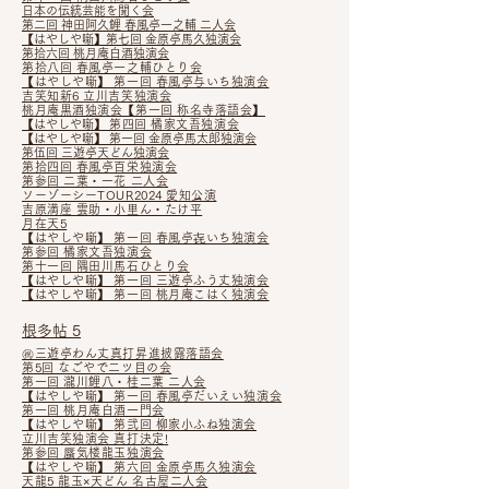
日本の伝統芸能を聞く会
第二回 神田阿久鯉 春風亭一之輔 二人会
【はやしや噺】
第七回 金原亭馬久独演会
第拾六回 桃月庵白酒独演会
第拾八回 春風亭一之輔ひとり会
【はやしや噺】 第一回 春風亭与いち独演会
吉笑知新6 立川吉笑独演会
桃月庵黒酒独演会【第一回 称名寺落語会】
【はやしや噺】
第四回 橘家文吾独演会
【はやしや噺】 第一回 金原亭馬太郎独演会
第伍回 三遊亭天どん独演会
第拾四回 春風亭百栄独演会
第参回 二葉・一花 二人会
ソーゾーシーTOUR2024 愛知公演
吉原満座 雲助・小里ん・たけ平
月在天5
【はやしや噺】 第一回 春風亭㐂いち独演会
第参回 橘家文吾独演会
第十一回 隅田川馬石ひとり会
【はやしや噺】 第一回 三遊亭ふう丈独演会
【はやしや噺】 第一回 桃月庵こはく独演会
根多帖 5
㊗三遊亭わん丈真打昇進披露落語会
第5回 なごやで二ツ目の会
第一回 瀧川鯉八・桂二葉 二人会
【はやしや噺】 第一回 春風亭だいえい独演会
第一回 桃月庵白酒一門会
【はやしや噺】
第弐回 柳家小ふね独演会
立川吉笑独演会 真打決定!
第参回 蜃気楼龍玉独演会
【はやしや噺】 第六回 金原亭馬久独演会
天龍5 龍玉×天どん 名古屋二人会