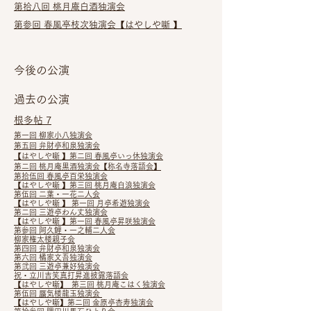
第拾八回 桃月庵白酒独演会
第参回 春風亭枝次独演会【はやしや噺 】
今後の公演
過去の公演
根多帖 7
第一回 柳家小八独演会
第五回 弁財亭和泉独演会
【はやしや噺 】第二回 春風亭いっ休独演会
第二回 桃月庵黒酒独演会【称名寺落語会】
第拾伍回 春風亭百栄独演会
【はやしや噺 】第三回 桃月庵白浪独演会
第伍回 二葉・一花二人会
【はやしや噺 】 第一回 月亭希遊独演会
第二回 三遊亭わん丈独演会
【はやしや噺 】第一回 春風亭昇咲独演会
第参回 阿久鯉・一之輔二人会
柳家権太楼親子会
第四回 弁財亭和泉独演会
第六回 橘家文吾独演会
第弐回 三遊亭兼好独演会
祝・立川吉笑真打昇進披露落語会
【はやしや噺】 第三回 桃月庵こはく独演会
第伍回 蜃気楼龍玉独演会
【はやしや噺】第二回 金原亭杏寿独演会