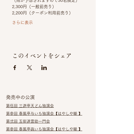
（雨が予想されますので30名限定）
2,300円（一般前売り）
2,200円（クーポン利用前売り）
さらに表示
このイベントをシェア
発売中の公演
第伍回 三遊亭天どん独演会​
第参回 春風亭与いち独演会
【はやしや噺 】
第弐回 五街道雲助一門会
第参回 春風亭㐂いち独演会
【はやしや噺 】