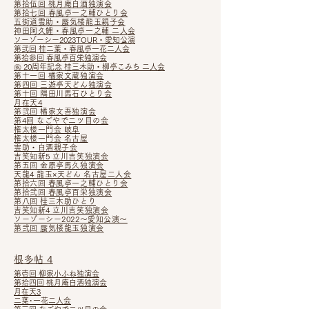
第拾伍回 桃月庵白酒独演会
第拾七回 春風亭一之輔ひとり会
五街道雲助・蜃気楼龍玉親子会
神田阿久鯉・春風亭一之輔 二
人
会
ソ
ーゾーシー2023TOUR・愛知公
演
第
弐回 桂二葉・春風亭一花二人会
第拾参回 春風亭百栄独演会
㊗ 20周年記念 桂三木助・柳亭こみち 二人会
第十一回 橘家文蔵独演会
第四回 三遊亭天どん独演会
第十回 隅田川馬石ひ
とり会
月在天4
第弐回 橘家文吾独演会
第4回 なごやで二ツ目の会
権太楼一門会 岐阜
権太楼一門会 名古屋
雲助・白酒親子会
吉笑知新5 立川吉笑独演会
第五回 金原亭馬久独演会
天龍4 龍玉×天どん 名古屋二人会
第拾六回 春風亭一之輔ひとり会
第拾弐回 春風亭百栄独演会
第八回 桂三木助ひとり
吉笑知新4 立川吉笑独演会
ソーゾーシー2022～愛知公演～
第弐回 蜃気楼龍玉独演会
根多帖 4
第壱回 柳家小ふね独演会
第拾四回 桃月庵白酒独演会
月在天3
二葉･一花二人会