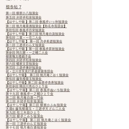
重な会です。
何卒ご来場賜りますようよろしくお願
根多帖 7
い致します。
第一回 柳家小八独演会
第五回 弁財亭和泉独演会
【はやしや噺 】第二回 春風亭いっ休独演会
はじめ亭しげた拝
第二回 桃月庵黒酒独演会【称名寺落語会】
第拾伍回 春風亭百栄独演会
【はやしや噺 】第三回 桃月庵白浪独演会
第伍回 二葉・一花二人会
【はやしや噺 】 第一回 月亭希遊独演会
第二回 三遊亭わん丈独演会
【はやしや噺 】第一回 春風亭昇咲独演会
第参回 阿久鯉・一之輔二人会
柳家権太楼親子会
第四回 弁財亭和泉独演会
第六回 橘家文吾独演会
第弐回 三遊亭兼好独演会
祝・立川吉笑真打昇進披露落語会
【はやしや噺】 第三回 桃月庵こはく独演会
第伍回 蜃気楼龍玉独演会
【はやしや噺】第二回 金原亭杏寿独演会
第拾参回 隅田川馬石ひとり会
【はやしや噺】第二回 春風亭㐂いち独演会
第十九回 春風亭一之輔ひとり会
第二回 桃月庵白酒一門会
第三回 弁財亭和泉独演会
【はやしや噺】第三回 柳家小ふね独演会
天龍6 蜃気楼龍玉・三遊亭天どん二人会
第九回 桂三木助ひとり
第六回 柳亭こみち独演会
【はやしや噺】​ 第二回 桃月庵こはく独演会
第一回 三遊亭わん丈独演会
第十七回 桃月庵白酒独演会