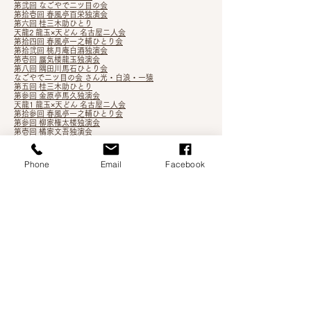
第弐回 なごやで二ツ目の会
第拾壱回 春風亭百栄独演会
第六回 桂三木助ひとり
天龍2 龍玉×天どん 名古屋二人会
第拾四回 春風亭一之輔ひとり会
第拾弐
回 桃月庵白酒独演会
第壱回 蜃気楼龍玉独演会
第八回 隅田川馬石ひとり会
なごやで二ツ目の会 さん
光・白浪・一猿
第五回 桂三木助ひとり
第参回 金原亭馬久独演会
天龍1 龍玉×天どん 名古屋二人会
第拾参回 春風亭一之輔ひとり会
第参回 柳家権太楼独演会
第壱回 橘家文吾独演会
月在天2
Phone
Email
Facebook
根多帖 3
第
九回 橘家文蔵独演会
第四回 桂三木助ひとり会
第七回 隅田川馬石ひとり会
第拾壱回 桃月庵白酒独演会
第弐回 金原亭馬久独演会
五代目 桂三木助 襲名披露落語会
第十二回 春風亭一之輔ひとり会
月在天1
第四回 柳亭こみち独演会
第三回 立川志らら独演会
第拾回 春風亭百栄独演会
第伍回 鈴々舎馬るこ独演会
吉笑知新vol.3
第拾回 桃月庵白酒独演会
五街道雲助・柳家権太楼 二人会