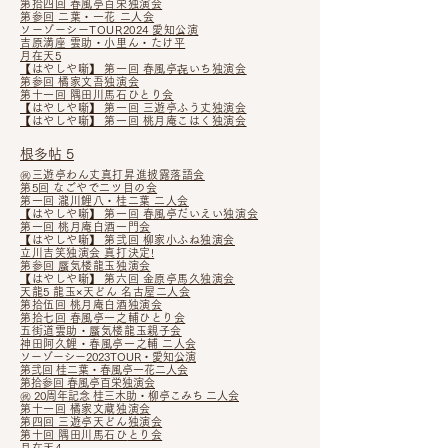
第拾四回 春風亭百栄独演会
第参回 二葉・一花 二人会
ソーゾーシーTOUR2024 愛知公演
吉原満座 雲助・小里ん・たけ平
月在天5
【はやしや噺】 第一回 春風亭㐂いち独演会
第参回 橘家文吾独演会
第十一回 隅田川馬石ひとり会
【はやしや噺】 第一回 三遊亭ふう丈独演会
【はやしや噺】 第一回 桃月庵こはく独演会
根多帖 5
㊗三遊亭わん丈真打昇進披露落語会
第5回 なごやで二ツ目の会
第一回 瀧川鯉八・桂二葉 二人会
【はやしや噺】 第一回 春風亭だいえい独演会
第一回 桃月庵白酒一門会
【はやしや噺】
第弐回 柳家小ふね独演会
立川吉笑独演会 真打決定!
第参回 蜃気楼龍玉独演会
【はやしや噺】 第六回 金原亭馬久独演会
天龍5 龍玉×天どん 名古屋二人会
第拾伍回 桃月庵白酒独演会
第拾七回 春風亭一之輔ひとり会
五街道雲助・蜃気楼龍玉親子会
神田阿久鯉・春風亭一之輔 二
人
会
ソ
ーゾーシー2023TOUR・愛知公
演
第
弐回 桂二葉・春風亭一花二人会
第拾参回 春風亭百栄独演会
㊗ 20周年記念 桂三木助・柳亭こみち 二人会
第十一回 橘家文蔵独演会
第四回 三遊亭天どん独演会
第十回 隅田川馬石ひ
とり会
月在天4