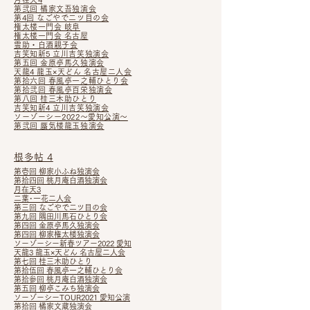
第弐回 橘家文吾独演会
第4回 なごやで二ツ目の会
権太楼一門会 岐阜
権太楼一門会 名古屋
雲助・白酒親子会
吉笑知新5 立川吉笑独演会
第五回 金原亭馬久独演会
天龍4 龍玉×天どん 名古屋二人会
第拾六回 春風亭一之輔ひとり会
第拾弐回 春風亭百栄独演会
第八回 桂三木助ひとり
吉笑知新4 立川吉笑独演会
ソーゾーシー2022～愛知公演～
第弐回 蜃気楼龍玉独演会
根多帖 4
第壱回 柳家小ふね独演会
第拾四回 桃月庵白酒独演会
月在天3
二葉･一花二人会
第三回 なごやで二ツ目の会
第九回 隅田川馬石ひとり会
第四回 金原亭馬久独演会
第四回 柳家権太楼独演会
ソーゾーシー新春ツアー2022 愛知
天龍3 龍玉×天どん 名古屋二人会
第七回 桂三木助ひとり
第拾伍回 春風亭一之輔ひとり会
第拾参回 桃月庵白酒独演会
第五回 柳亭こみち独演会
ソーゾーシーTOUR2021 愛知公演
第拾回 橘家文蔵独演会