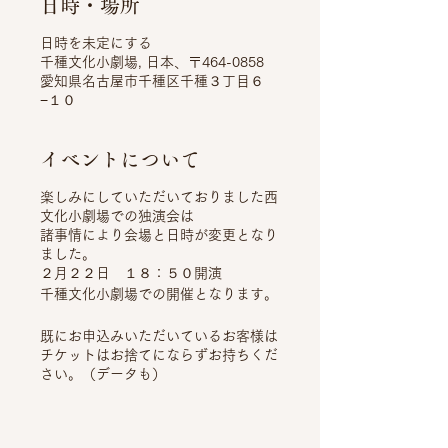
日時・場所
日時を未定にする
千種文化小劇場, 日本、〒464-0858
愛知県名古屋市千種区千種３丁目６
−１０
イベントについて
楽しみにしていただいておりました西
文化小劇場での独演会は
諸事情により会場と日時が変更となり
ました。
２月２２日 １８：５０開演
千種文化小劇場での開催となります。
既にお申込みいただいているお客様は
チケットはお捨てにならずお持ちくだ
さい。（データも）
１月１９日 午後よりHPにてお申込
みのお客様にはお電話、メールにて重
田よりご連絡申し上げます。