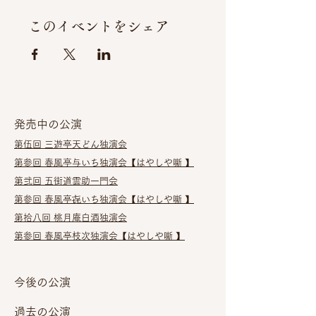
座席表がまだ決まっておりませんの
で、御意向をお聞きし、
このイベントをシェア
変更後もご参加の方へは座席のご案内
を
キャンセルなさる方へは返金のお知ら
せを致します。
※返金は無期限にお受けします。
尚こちらの会は指定席として販売して
発売中の公演
おります。
千種文化小劇場は円形劇場となります
第伍回 三遊亭天どん独演会​
ので、少々座席の趣が変ります。
第参回 春風亭与いち独演会
【はやしや噺 】
座席表が確認出来次第
改めてホームページ、他プレイガイド
第弐回 五街道雲助一門会
にて販売いたします。
第参回 春風亭㐂いち独演会
【はやしや噺 】
ローソンでの御案内はしばらく売り止
第拾八回 桃月庵白酒独演会
めとなりますので
まだ、お申込みでない方は少々お待ち
第参回 春風亭枝次独演会【はやしや噺 】
ください。（１月２３日には準備を整
えます）
今後の公演
開演まで一か月ほどですが
真打直前の立川吉笑さんの独演会は貴
過去の公演